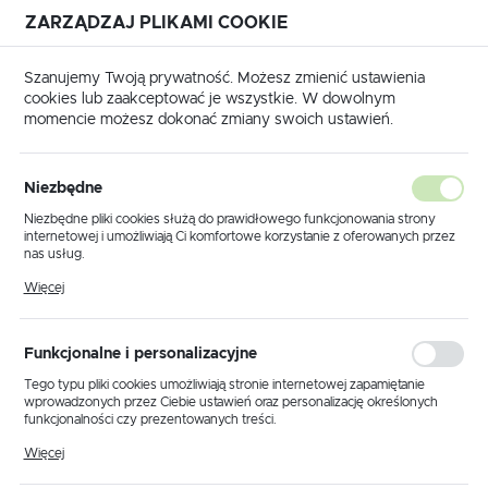
ZARZĄDZAJ PLIKAMI COOKIE
USTAWIENIA REGIONALNE
Szanujemy Twoją prywatność. Możesz zmienić ustawienia
cookies lub zaakceptować je wszystkie. W dowolnym
Lokalizacja
momencie możesz dokonać zmiany swoich ustawień.
Polska
ówna
Produkty
Lampa wisząca K-5522 z serii AURELIA
Język
Niezbędne
polski
Lampa wisząca K-5522 z serii
Niezbędne pliki cookies służą do prawidłowego funkcjonowania strony
internetowej i umożliwiają Ci komfortowe korzystanie z oferowanych przez
AURELIA
Waluta
nas usług.
Polski złoty (PLN)
Pliki cookies odpowiadają na podejmowane przez Ciebie działania w celu
Więcej
m.in. dostosowania Twoich ustawień preferencji prywatności, logowania czy
wypełniania formularzy. Dzięki plikom cookies strona, z której korzystasz,
POLECAMY
może działać bez zakłóceń.
ZAPISZ
Funkcjonalne i personalizacyjne
Tego typu pliki cookies umożliwiają stronie internetowej zapamiętanie
wprowadzonych przez Ciebie ustawień oraz personalizację określonych
funkcjonalności czy prezentowanych treści.
Dzięki tym plikom cookies możemy zapewnić Ci większy komfort
Więcej
korzystania z funkcjonalności naszej strony poprzez dopasowanie jej do
Twoich indywidualnych preferencji. Wyrażenie zgody na funkcjonalne i