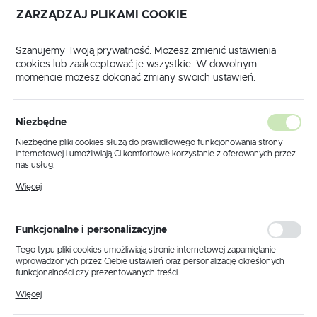
ZARZĄDZAJ PLIKAMI COOKIE
USTAWIENIA REGIONALNE
Szanujemy Twoją prywatność. Możesz zmienić ustawienia
cookies lub zaakceptować je wszystkie. W dowolnym
Lokalizacja
momencie możesz dokonać zmiany swoich ustawień.
Polska
ówna
Produkty
Lampa wisząca K-5520 z serii AURELIA
Język
Niezbędne
polski
Lampa wisząca K-5520 z serii
Niezbędne pliki cookies służą do prawidłowego funkcjonowania strony
internetowej i umożliwiają Ci komfortowe korzystanie z oferowanych przez
AURELIA
Waluta
nas usług.
Polski złoty (PLN)
Pliki cookies odpowiadają na podejmowane przez Ciebie działania w celu
Więcej
m.in. dostosowania Twoich ustawień preferencji prywatności, logowania czy
wypełniania formularzy. Dzięki plikom cookies strona, z której korzystasz,
może działać bez zakłóceń.
ZAPISZ
Funkcjonalne i personalizacyjne
Tego typu pliki cookies umożliwiają stronie internetowej zapamiętanie
wprowadzonych przez Ciebie ustawień oraz personalizację określonych
funkcjonalności czy prezentowanych treści.
Dzięki tym plikom cookies możemy zapewnić Ci większy komfort
Więcej
korzystania z funkcjonalności naszej strony poprzez dopasowanie jej do
Twoich indywidualnych preferencji. Wyrażenie zgody na funkcjonalne i