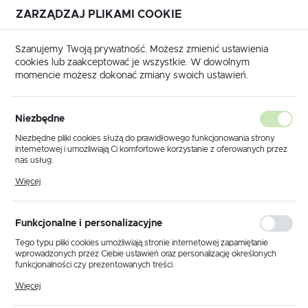
ZARZĄDZAJ PLIKAMI COOKIE
USTAWIENIA REGIONALNE
Szanujemy Twoją prywatność. Możesz zmienić ustawienia
cookies lub zaakceptować je wszystkie. W dowolnym
Lokalizacja
momencie możesz dokonać zmiany swoich ustawień.
Polska
a
Produkty
Lampa wisząca K-4525 z serii ARVI WHITE
Język
Niezbędne
polski
Lampa wisząca K-4525 z serii
Niezbędne pliki cookies służą do prawidłowego funkcjonowania strony
internetowej i umożliwiają Ci komfortowe korzystanie z oferowanych przez
ARVI WHITE
Waluta
nas usług.
Polski złoty (PLN)
Pliki cookies odpowiadają na podejmowane przez Ciebie działania w celu
Więcej
m.in. dostosowania Twoich ustawień preferencji prywatności, logowania czy
wypełniania formularzy. Dzięki plikom cookies strona, z której korzystasz,
może działać bez zakłóceń.
ZAPISZ
Funkcjonalne i personalizacyjne
Tego typu pliki cookies umożliwiają stronie internetowej zapamiętanie
wprowadzonych przez Ciebie ustawień oraz personalizację określonych
funkcjonalności czy prezentowanych treści.
Dzięki tym plikom cookies możemy zapewnić Ci większy komfort
Więcej
korzystania z funkcjonalności naszej strony poprzez dopasowanie jej do
Twoich indywidualnych preferencji. Wyrażenie zgody na funkcjonalne i