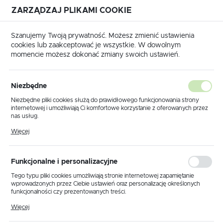
ZARZĄDZAJ PLIKAMI COOKIE
USTAWIENIA REGIONALNE
Szanujemy Twoją prywatność. Możesz zmienić ustawienia
cookies lub zaakceptować je wszystkie. W dowolnym
Lokalizacja
momencie możesz dokonać zmiany swoich ustawień.
Polska
a główna
Produkty
Kinkiet K-4528 z serii ARVI WHITE
Język
Niezbędne
polski
Kinkiet K-4528 z serii ARVI
Niezbędne pliki cookies służą do prawidłowego funkcjonowania strony
internetowej i umożliwiają Ci komfortowe korzystanie z oferowanych przez
WHITE
Waluta
nas usług.
Polski złoty (PLN)
Pliki cookies odpowiadają na podejmowane przez Ciebie działania w celu
Więcej
m.in. dostosowania Twoich ustawień preferencji prywatności, logowania czy
wypełniania formularzy. Dzięki plikom cookies strona, z której korzystasz,
może działać bez zakłóceń.
ZAPISZ
Funkcjonalne i personalizacyjne
Tego typu pliki cookies umożliwiają stronie internetowej zapamiętanie
wprowadzonych przez Ciebie ustawień oraz personalizację określonych
funkcjonalności czy prezentowanych treści.
Dzięki tym plikom cookies możemy zapewnić Ci większy komfort
Więcej
korzystania z funkcjonalności naszej strony poprzez dopasowanie jej do
Twoich indywidualnych preferencji. Wyrażenie zgody na funkcjonalne i