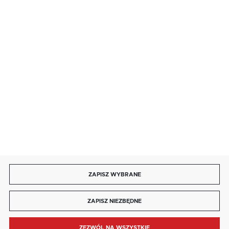
salon@kaja.com.pl
85 713 14 27
INFORMACJE
MOJE KONTO
DOŁĄCZ DO NAS
ZAPISZ WYBRANE
Copyright by kaja.com.pl
ZAPISZ NIEZBĘDNE
Agencja interaktywna
[ti]
Powered by
2ClickShop®
ZEZWÓL NA WSZYSTKIE