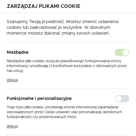
ZARZĄDZAJ PLIKAMI COOKIE
USTAWIENIA REGIONALNE
Szanujemy Twoją prywatność. Możesz zmienić ustawienia
cookies lub zaakceptować je wszystkie. W dowolnym
Lokalizacja
momencie możesz dokonać zmiany swoich ustawień.
Polska
główna
Produkty
Lampa sufitowa K-5162 z serii DELTA
Język
Niezbędne
polski
Lampa sufitowa K-5162 z serii
Niezbędne pliki cookies służą do prawidłowego funkcjonowania strony
internetowej i umożliwiają Ci komfortowe korzystanie z oferowanych przez
DELTA
Waluta
nas usług.
Polski złoty (PLN)
Pliki cookies odpowiadają na podejmowane przez Ciebie działania w celu
Więcej
m.in. dostosowania Twoich ustawień preferencji prywatności, logowania czy
wypełniania formularzy. Dzięki plikom cookies strona, z której korzystasz,
POLECAMY
może działać bez zakłóceń.
ZAPISZ
Funkcjonalne i personalizacyjne
Tego typu pliki cookies umożliwiają stronie internetowej zapamiętanie
wprowadzonych przez Ciebie ustawień oraz personalizację określonych
funkcjonalności czy prezentowanych treści.
Dzięki tym plikom cookies możemy zapewnić Ci większy komfort
Więcej
korzystania z funkcjonalności naszej strony poprzez dopasowanie jej do
Twoich indywidualnych preferencji. Wyrażenie zgody na funkcjonalne i