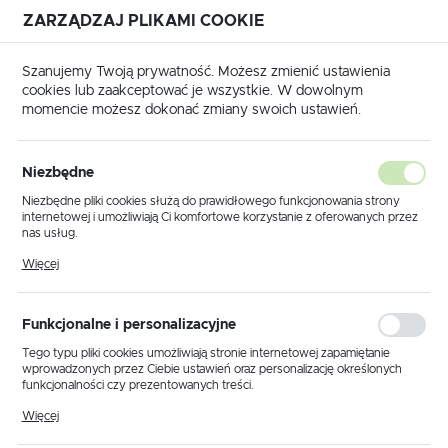
ZARZĄDZAJ PLIKAMI COOKIE
USTAWIENIA REGIONALNE
Szanujemy Twoją prywatność. Możesz zmienić ustawienia
cookies lub zaakceptować je wszystkie. W dowolnym
Lokalizacja
momencie możesz dokonać zmiany swoich ustawień.
Polska
Strona główna
Produkty
Kinkiet K-5306 z serii DELTA
Język
Niezbędne
polski
Kinkiet K-5306 z serii DELTA
Niezbędne pliki cookies służą do prawidłowego funkcjonowania strony
internetowej i umożliwiają Ci komfortowe korzystanie z oferowanych przez
Waluta
nas usług.
Polski złoty (PLN)
Pliki cookies odpowiadają na podejmowane przez Ciebie działania w celu
Więcej
m.in. dostosowania Twoich ustawień preferencji prywatności, logowania czy
wypełniania formularzy. Dzięki plikom cookies strona, z której korzystasz,
może działać bez zakłóceń.
ZAPISZ
Funkcjonalne i personalizacyjne
Tego typu pliki cookies umożliwiają stronie internetowej zapamiętanie
wprowadzonych przez Ciebie ustawień oraz personalizację określonych
funkcjonalności czy prezentowanych treści.
Dzięki tym plikom cookies możemy zapewnić Ci większy komfort
Więcej
korzystania z funkcjonalności naszej strony poprzez dopasowanie jej do
Twoich indywidualnych preferencji. Wyrażenie zgody na funkcjonalne i