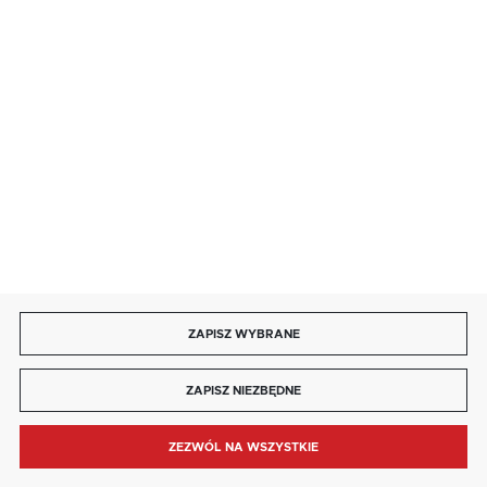
85 713 14 27
INFORMACJE
MOJE KONTO
DOŁĄCZ DO NAS
ZAPISZ WYBRANE
Copyright by kaja.com.pl
ZAPISZ NIEZBĘDNE
Agencja interaktywna
[ti]
Powered by
2ClickShop®
ZEZWÓL NA WSZYSTKIE
MENU
SZUKAJ