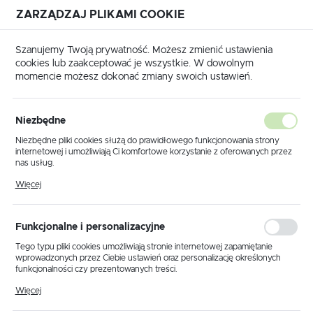
ZARZĄDZAJ PLIKAMI COOKIE
USTAWIENIA REGIONALNE
Szanujemy Twoją prywatność. Możesz zmienić ustawienia
cookies lub zaakceptować je wszystkie. W dowolnym
Lokalizacja
momencie możesz dokonać zmiany swoich ustawień.
Polska
trona główna
Produkty
Kinkiet K-5747 z serii FADIGA
Język
Niezbędne
polski
Kinkiet K-5747 z serii FADIGA
Niezbędne pliki cookies służą do prawidłowego funkcjonowania strony
internetowej i umożliwiają Ci komfortowe korzystanie z oferowanych przez
Waluta
nas usług.
Polski złoty (PLN)
Pliki cookies odpowiadają na podejmowane przez Ciebie działania w celu
Więcej
m.in. dostosowania Twoich ustawień preferencji prywatności, logowania czy
wypełniania formularzy. Dzięki plikom cookies strona, z której korzystasz,
może działać bez zakłóceń.
ZAPISZ
Funkcjonalne i personalizacyjne
Tego typu pliki cookies umożliwiają stronie internetowej zapamiętanie
wprowadzonych przez Ciebie ustawień oraz personalizację określonych
funkcjonalności czy prezentowanych treści.
Dzięki tym plikom cookies możemy zapewnić Ci większy komfort
Więcej
korzystania z funkcjonalności naszej strony poprzez dopasowanie jej do
Twoich indywidualnych preferencji. Wyrażenie zgody na funkcjonalne i