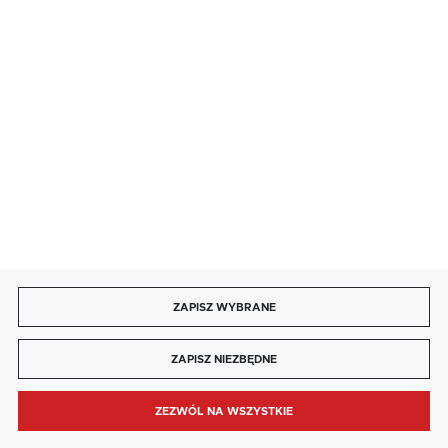
85 713 14 27
INFORMACJE
MOJE KONTO
DOŁĄCZ DO NAS
ZAPISZ WYBRANE
Copyright by kaja.com.pl
ZAPISZ NIEZBĘDNE
Agencja interaktywna
[ti]
Powered by
2ClickShop®
ZEZWÓL NA WSZYSTKIE
MENU
SZUKAJ