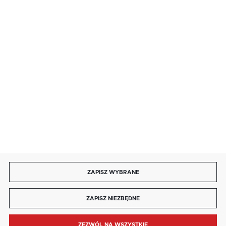
salon@kaja.com.pl
85 713 14 27
INFORMACJE
MOJE KONTO
DOŁĄCZ DO NAS
ZAPISZ WYBRANE
Copyright by kaja.com.pl
ZAPISZ NIEZBĘDNE
Agencja interaktywna
[ti]
Powered by
2ClickShop®
ZEZWÓL NA WSZYSTKIE