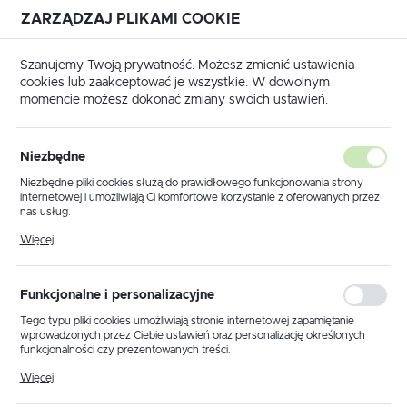
ZARZĄDZAJ PLIKAMI COOKIE
USTAWIENIA REGIONALNE
Szanujemy Twoją prywatność. Możesz zmienić ustawienia
cookies lub zaakceptować je wszystkie. W dowolnym
Lokalizacja
momencie możesz dokonać zmiany swoich ustawień.
Polska
łówna
Produkty
Lampa wisząca K-5740 z serii FADIGA
Język
Niezbędne
polski
Lampa wisząca K-5740 z serii
Niezbędne pliki cookies służą do prawidłowego funkcjonowania strony
internetowej i umożliwiają Ci komfortowe korzystanie z oferowanych przez
FADIGA
Waluta
nas usług.
Polski złoty (PLN)
Pliki cookies odpowiadają na podejmowane przez Ciebie działania w celu
Więcej
m.in. dostosowania Twoich ustawień preferencji prywatności, logowania czy
wypełniania formularzy. Dzięki plikom cookies strona, z której korzystasz,
może działać bez zakłóceń.
ZAPISZ
Funkcjonalne i personalizacyjne
Tego typu pliki cookies umożliwiają stronie internetowej zapamiętanie
wprowadzonych przez Ciebie ustawień oraz personalizację określonych
funkcjonalności czy prezentowanych treści.
Dzięki tym plikom cookies możemy zapewnić Ci większy komfort
Więcej
korzystania z funkcjonalności naszej strony poprzez dopasowanie jej do
Twoich indywidualnych preferencji. Wyrażenie zgody na funkcjonalne i