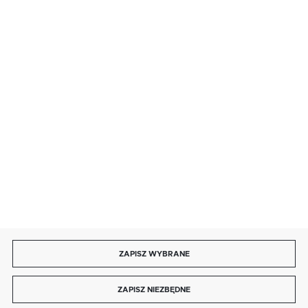
· sobota: 9:00 ÷ 17:00,
· niedziela handlowa: 9:00 ÷ 17:00.
salon@kaja.com.pl
85 713 14 27
INFORMACJE
MOJE KONTO
DOŁĄCZ DO NAS
ZAPISZ WYBRANE
Copyright by kaja.com.pl
ZAPISZ NIEZBĘDNE
Agencja interaktywna
[ti]
Powered by
2ClickShop®