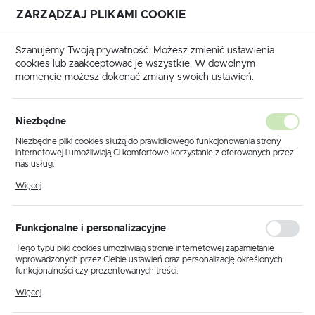
ZARZĄDZAJ PLIKAMI COOKIE
USTAWIENIA REGIONALNE
Szanujemy Twoją prywatność. Możesz zmienić ustawienia
cookies lub zaakceptować je wszystkie. W dowolnym
Lokalizacja
momencie możesz dokonać zmiany swoich ustawień.
Polska
Strona główna
Produkty
Projekty indywidualne
Język
Niezbędne
polski
Poprzedni
Niezbędne pliki cookies służą do prawidłowego funkcjonowania strony
internetowej i umożliwiają Ci komfortowe korzystanie z oferowanych przez
Waluta
nas usług.
Lampa wisząca KP-35
Polski złoty (PLN)
Pliki cookies odpowiadają na podejmowane przez Ciebie działania w celu
Więcej
m.in. dostosowania Twoich ustawień preferencji prywatności, logowania czy
wypełniania formularzy. Dzięki plikom cookies strona, z której korzystasz,
może działać bez zakłóceń.
NOWOŚĆ
ZAPISZ
Funkcjonalne i personalizacyjne
Tego typu pliki cookies umożliwiają stronie internetowej zapamiętanie
wprowadzonych przez Ciebie ustawień oraz personalizację określonych
funkcjonalności czy prezentowanych treści.
Dzięki tym plikom cookies możemy zapewnić Ci większy komfort
Więcej
korzystania z funkcjonalności naszej strony poprzez dopasowanie jej do
Twoich indywidualnych preferencji. Wyrażenie zgody na funkcjonalne i