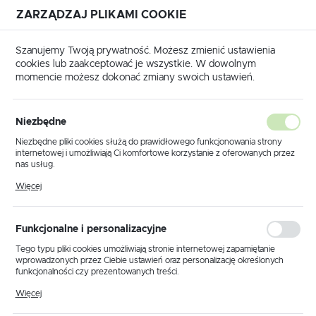
ZARZĄDZAJ PLIKAMI COOKIE
USTAWIENIA REGIONALNE
Szanujemy Twoją prywatność. Możesz zmienić ustawienia
cookies lub zaakceptować je wszystkie. W dowolnym
Lokalizacja
momencie możesz dokonać zmiany swoich ustawień.
Polska
na
Produkty
Żyrandol K-8174 z serii CAMERON GOLD
Język
Niezbędne
polski
Żyrandol K-8174 z serii
Niezbędne pliki cookies służą do prawidłowego funkcjonowania strony
internetowej i umożliwiają Ci komfortowe korzystanie z oferowanych przez
CAMERON GOLD
Waluta
nas usług.
Polski złoty (PLN)
Pliki cookies odpowiadają na podejmowane przez Ciebie działania w celu
Więcej
m.in. dostosowania Twoich ustawień preferencji prywatności, logowania czy
wypełniania formularzy. Dzięki plikom cookies strona, z której korzystasz,
może działać bez zakłóceń.
ZAPISZ
Funkcjonalne i personalizacyjne
Tego typu pliki cookies umożliwiają stronie internetowej zapamiętanie
wprowadzonych przez Ciebie ustawień oraz personalizację określonych
funkcjonalności czy prezentowanych treści.
Dzięki tym plikom cookies możemy zapewnić Ci większy komfort
Więcej
korzystania z funkcjonalności naszej strony poprzez dopasowanie jej do
Twoich indywidualnych preferencji. Wyrażenie zgody na funkcjonalne i