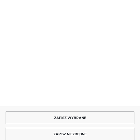
· sobota: 9:00 ÷ 17:00,
· niedziela handlowa: 9:00 ÷ 17:00.
salon@kaja.com.pl
85 713 14 27
INFORMACJE
MOJE KONTO
DOŁĄCZ DO NAS
ZAPISZ WYBRANE
Copyright by kaja.com.pl
ZAPISZ NIEZBĘDNE
Agencja interaktywna
[ti]
Powered by
2ClickShop®