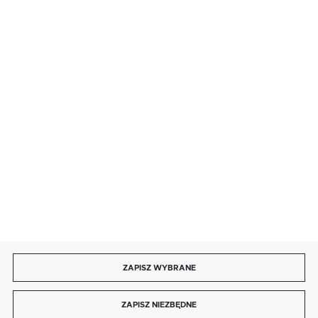
· sobota: 9:00 ÷ 17:00,
· niedziela handlowa: 9:00 ÷ 17:00.
salon@kaja.com.pl
85 713 14 27
INFORMACJE
MOJE KONTO
DOŁĄCZ DO NAS
ZAPISZ WYBRANE
Copyright by kaja.com.pl
ZAPISZ NIEZBĘDNE
Agencja interaktywna
[ti]
Powered by
2ClickShop®