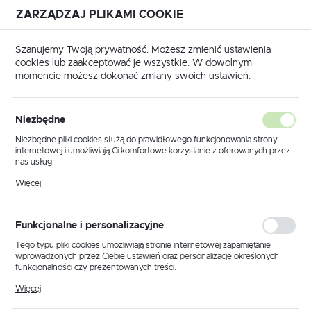
ZARZĄDZAJ PLIKAMI COOKIE
USTAWIENIA REGIONALNE
Szanujemy Twoją prywatność. Możesz zmienić ustawienia
cookies lub zaakceptować je wszystkie. W dowolnym
Lokalizacja
momencie możesz dokonać zmiany swoich ustawień.
Polska
ona główna
Produkty
Spot K-OBRAZ 36 z serii LEDIK II
Język
Niezbędne
polski
Spot K-OBRAZ 36 z serii
Niezbędne pliki cookies służą do prawidłowego funkcjonowania strony
internetowej i umożliwiają Ci komfortowe korzystanie z oferowanych przez
LEDIK II
Waluta
nas usług.
Polski złoty (PLN)
Pliki cookies odpowiadają na podejmowane przez Ciebie działania w celu
Więcej
m.in. dostosowania Twoich ustawień preferencji prywatności, logowania czy
wypełniania formularzy. Dzięki plikom cookies strona, z której korzystasz,
PROMOCJA
może działać bez zakłóceń.
ZAPISZ
Funkcjonalne i personalizacyjne
Tego typu pliki cookies umożliwiają stronie internetowej zapamiętanie
wprowadzonych przez Ciebie ustawień oraz personalizację określonych
funkcjonalności czy prezentowanych treści.
Dzięki tym plikom cookies możemy zapewnić Ci większy komfort
Więcej
korzystania z funkcjonalności naszej strony poprzez dopasowanie jej do
Twoich indywidualnych preferencji. Wyrażenie zgody na funkcjonalne i