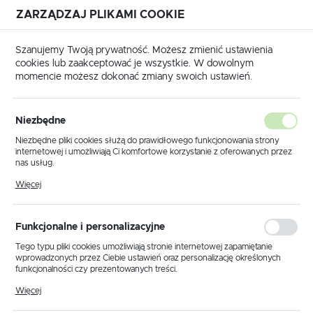
ZARZĄDZAJ PLIKAMI COOKIE
USTAWIENIA REGIONALNE
Szanujemy Twoją prywatność. Możesz zmienić ustawienia
cookies lub zaakceptować je wszystkie. W dowolnym
Lokalizacja
momencie możesz dokonać zmiany swoich ustawień.
Polska
trona główna
Produkty
Reflektor K-8119 z serii NESTA
Język
Niezbędne
polski
Reflektor K-8119 z serii NESTA
Niezbędne pliki cookies służą do prawidłowego funkcjonowania strony
internetowej i umożliwiają Ci komfortowe korzystanie z oferowanych przez
Waluta
nas usług.
Polski złoty (PLN)
Pliki cookies odpowiadają na podejmowane przez Ciebie działania w celu
PROMOCJA
Więcej
m.in. dostosowania Twoich ustawień preferencji prywatności, logowania czy
wypełniania formularzy. Dzięki plikom cookies strona, z której korzystasz,
może działać bez zakłóceń.
ZAPISZ
Funkcjonalne i personalizacyjne
Tego typu pliki cookies umożliwiają stronie internetowej zapamiętanie
wprowadzonych przez Ciebie ustawień oraz personalizację określonych
funkcjonalności czy prezentowanych treści.
Dzięki tym plikom cookies możemy zapewnić Ci większy komfort
Więcej
korzystania z funkcjonalności naszej strony poprzez dopasowanie jej do
Twoich indywidualnych preferencji. Wyrażenie zgody na funkcjonalne i