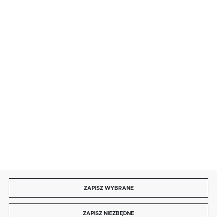
· poniedziałek - piątek: 9:00 ÷ 19:00,
· sobota: 9:00 ÷ 17:00,
· niedziela handlowa: 9:00 ÷ 17:00.
salon@kaja.com.pl
85 713 14 27
INFORMACJE
MOJE KONTO
DOŁĄCZ DO NAS
ZAPISZ WYBRANE
Copyright by kaja.com.pl
ZAPISZ NIEZBĘDNE