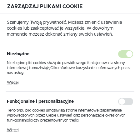
ZARZĄDZAJ PLIKAMI COOKIE
USTAWIENIA REGIONALNE
Szanujemy Twoją prywatność. Możesz zmienić ustawienia
cookies lub zaakceptować je wszystkie. W dowolnym
Lokalizacja
momencie możesz dokonać zmiany swoich ustawień.
Polska
Produkty
Reflektor K-8002/2 BK z serii SALVA BLACK
Język
Niezbędne
polski
Reflektor K-8002/2 BK z serii
Niezbędne pliki cookies służą do prawidłowego funkcjonowania strony
internetowej i umożliwiają Ci komfortowe korzystanie z oferowanych przez
SALVA BLACK
Waluta
nas usług.
Polski złoty (PLN)
Pliki cookies odpowiadają na podejmowane przez Ciebie działania w celu
Więcej
m.in. dostosowania Twoich ustawień preferencji prywatności, logowania czy
wypełniania formularzy. Dzięki plikom cookies strona, z której korzystasz,
PROMOCJA
może działać bez zakłóceń.
ZAPISZ
Funkcjonalne i personalizacyjne
Tego typu pliki cookies umożliwiają stronie internetowej zapamiętanie
wprowadzonych przez Ciebie ustawień oraz personalizację określonych
funkcjonalności czy prezentowanych treści.
Dzięki tym plikom cookies możemy zapewnić Ci większy komfort
Więcej
korzystania z funkcjonalności naszej strony poprzez dopasowanie jej do
Twoich indywidualnych preferencji. Wyrażenie zgody na funkcjonalne i