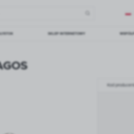
AŁYSTOK
SKLEP INTERNETOWY
WSPÓŁ
Architekci
LAGOS
Inwestycj
Zakład p
Y
SPOTY I
PLAFONY
LAMPKI
REFLEKTORY
BI
Kod producen
TY
ALNE