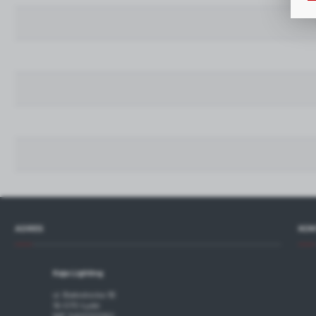
p
R
D
n
P
W
T
p
o
t
ADRES
KON
Kaja Lighting
ul. Białostocka 1B
16-070 Łyski