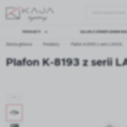
PRODUKTY
SALON Z OŚWIETLENIEM BI
Strona główna
Produkty
Plafon K-8193 z serii LAGOS
Plafon K-8193 z serii 
LAMPY WISZĄCE
LAMPY SUFITOWE
KINKIET
MEBLE
AKCESORIA
PROJEK
DEKORACYJNE
INDYWIDU