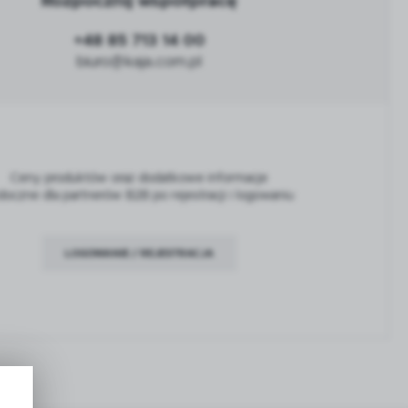
Rozpocznij współpracę
+48 85 713 14 00
biuro@kaja.com.pl
Ceny produktów oraz dodatkowe informacje
doczne dla partnerów B2B po rejestracji i logowaniu
LOGOWANIE / REJESTRACJA