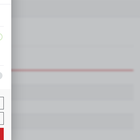
a,
j
ą
w.
ne