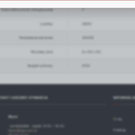
liki cookies gwarantuje dostępność wszystkich funkcjonalności.
eklamowe
Klasa efektywności energetycznej
F
zięki reklamowym plikom cookies prezentujemy Ci najciekawsze informacje i aktualności na stronac
aszych partnerów.
Lumeny
2600
romocyjne pliki cookies służą do prezentowania Ci naszych komunikatów na podstawie analizy
ięcej
woich upodobań oraz Twoich zwyczajów dotyczących przeglądanej witryny internetowej. Treści
romocyjne mogą pojawić się na stronach podmiotów trzecich lub firm będących naszymi partneram
raz innych dostawców usług. Firmy te działają w charakterze pośredników prezentujących nasze
Temperatura barwowa
4000K
reści w postaci wiadomości, ofert, komunikatów mediów społecznościowych.
Wymiary (cm)
6 x 50 x 50
Stopień ochrony
IP20
TAKT I GODZINY OTWARCIA
INFORMACJ
Biuro
O nas
· poniedziałek - piątek: 8:00 ÷ 16:00.
Katalogi
biuro@kaja.com.pl