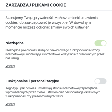
ZARZĄDZAJ PLIKAMI COOKIE
USTAWIENIA REGIONALNE
Szanujemy Twoją prywatność. Możesz zmienić ustawienia
cookies lub zaakceptować je wszystkie. W dowolnym
Lokalizacja
momencie możesz dokonać zmiany swoich ustawień.
Polska
Strona główna
Produkty
Plafon K-253 WIŚNIA
Język
Niezbędne
polski
Plafon K-253 WIŚNIA
Niezbędne pliki cookies służą do prawidłowego funkcjonowania strony
internetowej i umożliwiają Ci komfortowe korzystanie z oferowanych przez
Waluta
nas usług.
Polski złoty (PLN)
Pliki cookies odpowiadają na podejmowane przez Ciebie działania w celu
PROMOCJA
Więcej
m.in. dostosowania Twoich ustawień preferencji prywatności, logowania czy
wypełniania formularzy. Dzięki plikom cookies strona, z której korzystasz,
może działać bez zakłóceń.
ZAPISZ
Funkcjonalne i personalizacyjne
Tego typu pliki cookies umożliwiają stronie internetowej zapamiętanie
wprowadzonych przez Ciebie ustawień oraz personalizację określonych
funkcjonalności czy prezentowanych treści.
Dzięki tym plikom cookies możemy zapewnić Ci większy komfort
Więcej
korzystania z funkcjonalności naszej strony poprzez dopasowanie jej do
Twoich indywidualnych preferencji. Wyrażenie zgody na funkcjonalne i