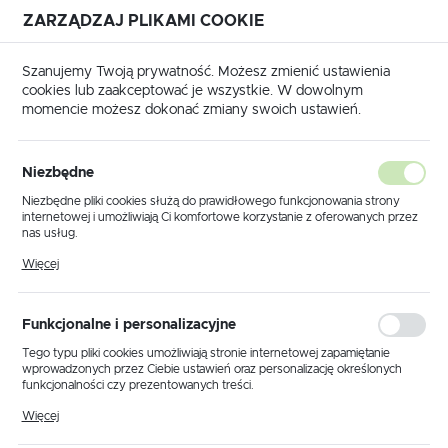
ZARZĄDZAJ PLIKAMI COOKIE
USTAWIENIA REGIONALNE
Szanujemy Twoją prywatność. Możesz zmienić ustawienia
cookies lub zaakceptować je wszystkie. W dowolnym
Lokalizacja
momencie możesz dokonać zmiany swoich ustawień.
Polska
Strona główna
Produkty
Plafon K-253 CHROM
Język
Niezbędne
polski
Plafon K-253 CHROM
Niezbędne pliki cookies służą do prawidłowego funkcjonowania strony
internetowej i umożliwiają Ci komfortowe korzystanie z oferowanych przez
Waluta
nas usług.
Polski złoty (PLN)
Pliki cookies odpowiadają na podejmowane przez Ciebie działania w celu
PROMOCJA
Więcej
m.in. dostosowania Twoich ustawień preferencji prywatności, logowania czy
wypełniania formularzy. Dzięki plikom cookies strona, z której korzystasz,
może działać bez zakłóceń.
ZAPISZ
Funkcjonalne i personalizacyjne
Tego typu pliki cookies umożliwiają stronie internetowej zapamiętanie
wprowadzonych przez Ciebie ustawień oraz personalizację określonych
funkcjonalności czy prezentowanych treści.
Dzięki tym plikom cookies możemy zapewnić Ci większy komfort
Więcej
korzystania z funkcjonalności naszej strony poprzez dopasowanie jej do
Twoich indywidualnych preferencji. Wyrażenie zgody na funkcjonalne i