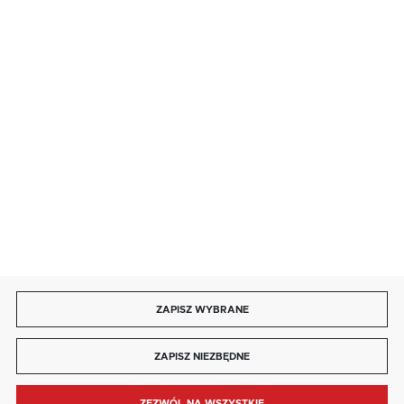
· niedziela handlowa: 9:00 ÷ 17:00.
salon@kaja.com.pl
85 713 14 27
INFORMACJE
MOJE KONTO
DOŁĄCZ DO NAS
ZAPISZ WYBRANE
Copyright by kaja.com.pl
ZAPISZ NIEZBĘDNE
Agencja interaktywna
[ti]
Powered by
2ClickShop®
ZEZWÓL NA WSZYSTKIE