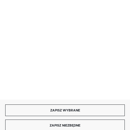
· sobota: 9:00 ÷ 17:00,
· niedziela handlowa: 9:00 ÷ 17:00.
salon@kaja.com.pl
85 713 14 27
INFORMACJE
MOJE KONTO
DOŁĄCZ DO NAS
ZAPISZ WYBRANE
Copyright by kaja.com.pl
ZAPISZ NIEZBĘDNE
Agencja interaktywna
[ti]
Powered by
2ClickShop®