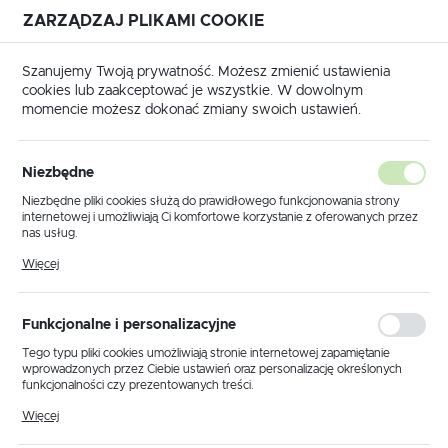
ZARZĄDZAJ PLIKAMI COOKIE
USTAWIENIA REGIONALNE
Szanujemy Twoją prywatność. Możesz zmienić ustawienia
cookies lub zaakceptować je wszystkie. W dowolnym
Lokalizacja
momencie możesz dokonać zmiany swoich ustawień.
Polska
główna
Produkty
Plafon K-1975-AS-48 z serii SŁOŃCE
Język
Niezbędne
polski
Plafon K-1975-AS-48 z serii
Niezbędne pliki cookies służą do prawidłowego funkcjonowania strony
internetowej i umożliwiają Ci komfortowe korzystanie z oferowanych przez
SŁOŃCE
Waluta
nas usług.
Polski złoty (PLN)
Pliki cookies odpowiadają na podejmowane przez Ciebie działania w celu
Więcej
m.in. dostosowania Twoich ustawień preferencji prywatności, logowania czy
wypełniania formularzy. Dzięki plikom cookies strona, z której korzystasz,
PROMOCJA
może działać bez zakłóceń.
ZAPISZ
Funkcjonalne i personalizacyjne
Tego typu pliki cookies umożliwiają stronie internetowej zapamiętanie
wprowadzonych przez Ciebie ustawień oraz personalizację określonych
funkcjonalności czy prezentowanych treści.
Dzięki tym plikom cookies możemy zapewnić Ci większy komfort
Więcej
korzystania z funkcjonalności naszej strony poprzez dopasowanie jej do
Twoich indywidualnych preferencji. Wyrażenie zgody na funkcjonalne i