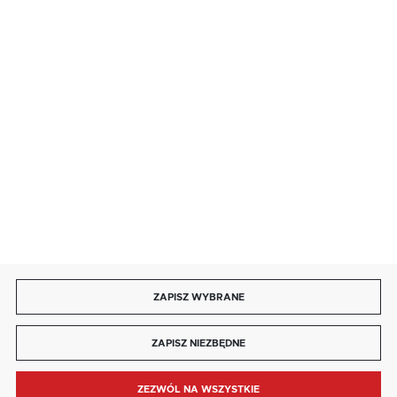
salon@kaja.com.pl
85 713 14 27
INFORMACJE
MOJE KONTO
DOŁĄCZ DO NAS
ZAPISZ WYBRANE
Copyright by kaja.com.pl
ZAPISZ NIEZBĘDNE
Agencja interaktywna
[ti]
Powered by
2ClickShop®
ZEZWÓL NA WSZYSTKIE
MENU