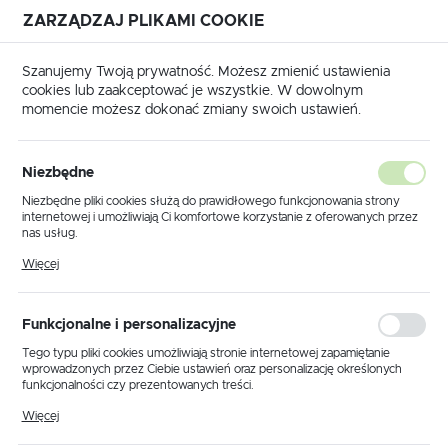
ZARZĄDZAJ PLIKAMI COOKIE
USTAWIENIA REGIONALNE
Szanujemy Twoją prywatność. Możesz zmienić ustawienia
cookies lub zaakceptować je wszystkie. W dowolnym
Lokalizacja
momencie możesz dokonać zmiany swoich ustawień.
Polska
na główna
Produkty
Plafon K-1528 POMARAŃCZOWY
Język
Niezbędne
polski
Plafon K-1528
Niezbędne pliki cookies służą do prawidłowego funkcjonowania strony
internetowej i umożliwiają Ci komfortowe korzystanie z oferowanych przez
POMARAŃCZOWY
Waluta
nas usług.
Polski złoty (PLN)
Pliki cookies odpowiadają na podejmowane przez Ciebie działania w celu
Więcej
m.in. dostosowania Twoich ustawień preferencji prywatności, logowania czy
wypełniania formularzy. Dzięki plikom cookies strona, z której korzystasz,
PROMOCJA
może działać bez zakłóceń.
ZAPISZ
Funkcjonalne i personalizacyjne
Tego typu pliki cookies umożliwiają stronie internetowej zapamiętanie
wprowadzonych przez Ciebie ustawień oraz personalizację określonych
funkcjonalności czy prezentowanych treści.
Dzięki tym plikom cookies możemy zapewnić Ci większy komfort
Więcej
korzystania z funkcjonalności naszej strony poprzez dopasowanie jej do
Twoich indywidualnych preferencji. Wyrażenie zgody na funkcjonalne i