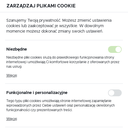
ZARZĄDZAJ PLIKAMI COOKIE
USTAWIENIA REGIONALNE
Szanujemy Twoją prywatność. Możesz zmienić ustawienia
cookies lub zaakceptować je wszystkie. W dowolnym
Lokalizacja
momencie możesz dokonać zmiany swoich ustawień.
Polska
Meble dekoracyjne KS-59 PAPER STAND z serii KAJA HOME
Język
Niezbędne
polski
Meble dekoracyjne KS-59
Niezbędne pliki cookies służą do prawidłowego funkcjonowania strony
internetowej i umożliwiają Ci komfortowe korzystanie z oferowanych przez
PAPER STAND z serii KAJA
Waluta
nas usług.
Polski złoty (PLN)
Pliki cookies odpowiadają na podejmowane przez Ciebie działania w celu
HOME
Więcej
m.in. dostosowania Twoich ustawień preferencji prywatności, logowania czy
wypełniania formularzy. Dzięki plikom cookies strona, z której korzystasz,
może działać bez zakłóceń.
ZAPISZ
Funkcjonalne i personalizacyjne
NOWOŚĆ
Tego typu pliki cookies umożliwiają stronie internetowej zapamiętanie
wprowadzonych przez Ciebie ustawień oraz personalizację określonych
funkcjonalności czy prezentowanych treści.
Dzięki tym plikom cookies możemy zapewnić Ci większy komfort
Więcej
korzystania z funkcjonalności naszej strony poprzez dopasowanie jej do
Twoich indywidualnych preferencji. Wyrażenie zgody na funkcjonalne i