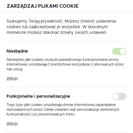
ZARZĄDZAJ PLIKAMI COOKIE
USTAWIENIA REGIONALNE
Szanujemy Twoją prywatność. Możesz zmienić ustawienia
cookies lub zaakceptować je wszystkie. W dowolnym
Lokalizacja
momencie możesz dokonać zmiany swoich ustawień.
Polska
rodukty
Lampka stołowa / nocna K-G121551 z serii SARGAN
Język
Niezbędne
polski
Lampka stołowa / nocna K-
Niezbędne pliki cookies służą do prawidłowego funkcjonowania strony
internetowej i umożliwiają Ci komfortowe korzystanie z oferowanych przez
G121551 z serii SARGAN
Waluta
nas usług.
Polski złoty (PLN)
Pliki cookies odpowiadają na podejmowane przez Ciebie działania w celu
Więcej
m.in. dostosowania Twoich ustawień preferencji prywatności, logowania czy
wypełniania formularzy. Dzięki plikom cookies strona, z której korzystasz,
POLECAMY
może działać bez zakłóceń.
ZAPISZ
Funkcjonalne i personalizacyjne
Tego typu pliki cookies umożliwiają stronie internetowej zapamiętanie
wprowadzonych przez Ciebie ustawień oraz personalizację określonych
funkcjonalności czy prezentowanych treści.
Dzięki tym plikom cookies możemy zapewnić Ci większy komfort
Więcej
korzystania z funkcjonalności naszej strony poprzez dopasowanie jej do
Twoich indywidualnych preferencji. Wyrażenie zgody na funkcjonalne i