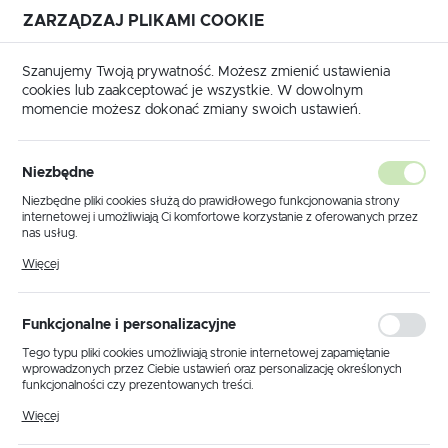
ZARZĄDZAJ PLIKAMI COOKIE
USTAWIENIA REGIONALNE
Szanujemy Twoją prywatność. Możesz zmienić ustawienia
cookies lub zaakceptować je wszystkie. W dowolnym
Lokalizacja
momencie możesz dokonać zmiany swoich ustawień.
Polska
a główna
Produkty
Lampka stołowa K-T341/2AB (616)
Język
Niezbędne
polski
Lampka stołowa K-T341/2AB
Niezbędne pliki cookies służą do prawidłowego funkcjonowania strony
internetowej i umożliwiają Ci komfortowe korzystanie z oferowanych przez
(616)
Waluta
nas usług.
Polski złoty (PLN)
Pliki cookies odpowiadają na podejmowane przez Ciebie działania w celu
Więcej
m.in. dostosowania Twoich ustawień preferencji prywatności, logowania czy
wypełniania formularzy. Dzięki plikom cookies strona, z której korzystasz,
PROMOCJA
może działać bez zakłóceń.
ZAPISZ
Funkcjonalne i personalizacyjne
Tego typu pliki cookies umożliwiają stronie internetowej zapamiętanie
wprowadzonych przez Ciebie ustawień oraz personalizację określonych
funkcjonalności czy prezentowanych treści.
Dzięki tym plikom cookies możemy zapewnić Ci większy komfort
Więcej
korzystania z funkcjonalności naszej strony poprzez dopasowanie jej do
Twoich indywidualnych preferencji. Wyrażenie zgody na funkcjonalne i