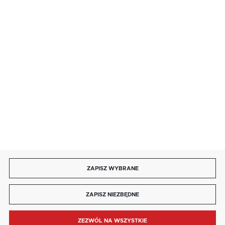
salon@kaja.com.pl
85 713 14 27
INFORMACJE
MOJE KONTO
DOŁĄCZ DO NAS
ZAPISZ WYBRANE
Copyright by kaja.com.pl
ZAPISZ NIEZBĘDNE
Agencja interaktywna
[ti]
Powered by
2ClickShop®
ZEZWÓL NA WSZYSTKIE
MENU