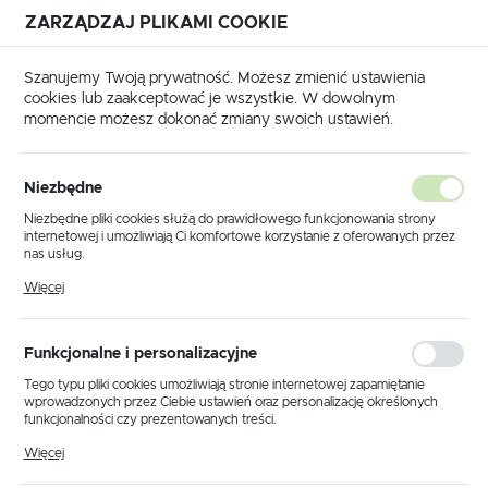
ZARZĄDZAJ PLIKAMI COOKIE
USTAWIENIA REGIONALNE
Szanujemy Twoją prywatność. Możesz zmienić ustawienia
cookies lub zaakceptować je wszystkie. W dowolnym
Lokalizacja
momencie możesz dokonać zmiany swoich ustawień.
Polska
rona główna
Produkty
Lampka stołowa K-MT68400S
Język
Niezbędne
polski
Lampka stołowa K-
Niezbędne pliki cookies służą do prawidłowego funkcjonowania strony
internetowej i umożliwiają Ci komfortowe korzystanie z oferowanych przez
MT68400S
Waluta
nas usług.
Polski złoty (PLN)
Pliki cookies odpowiadają na podejmowane przez Ciebie działania w celu
Więcej
m.in. dostosowania Twoich ustawień preferencji prywatności, logowania czy
wypełniania formularzy. Dzięki plikom cookies strona, z której korzystasz,
PROMOCJA
może działać bez zakłóceń.
ZAPISZ
Funkcjonalne i personalizacyjne
Tego typu pliki cookies umożliwiają stronie internetowej zapamiętanie
wprowadzonych przez Ciebie ustawień oraz personalizację określonych
funkcjonalności czy prezentowanych treści.
Dzięki tym plikom cookies możemy zapewnić Ci większy komfort
Więcej
korzystania z funkcjonalności naszej strony poprzez dopasowanie jej do
Twoich indywidualnych preferencji. Wyrażenie zgody na funkcjonalne i