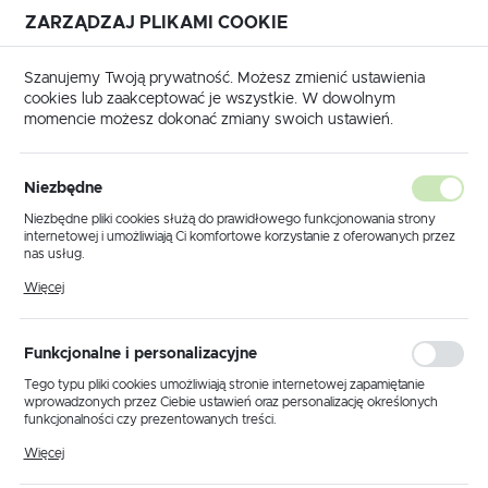
ZARZĄDZAJ PLIKAMI COOKIE
USTAWIENIA REGIONALNE
Szanujemy Twoją prywatność. Możesz zmienić ustawienia
cookies lub zaakceptować je wszystkie. W dowolnym
Lokalizacja
momencie możesz dokonać zmiany swoich ustawień.
Polska
główna
Produkty
Lampka stołowa K-5236 z serii GATO
Język
Niezbędne
polski
Lampka stołowa K-5236 z
Niezbędne pliki cookies służą do prawidłowego funkcjonowania strony
internetowej i umożliwiają Ci komfortowe korzystanie z oferowanych przez
serii GATO
Waluta
nas usług.
Polski złoty (PLN)
Pliki cookies odpowiadają na podejmowane przez Ciebie działania w celu
Więcej
m.in. dostosowania Twoich ustawień preferencji prywatności, logowania czy
wypełniania formularzy. Dzięki plikom cookies strona, z której korzystasz,
może działać bez zakłóceń.
ZAPISZ
Funkcjonalne i personalizacyjne
Tego typu pliki cookies umożliwiają stronie internetowej zapamiętanie
wprowadzonych przez Ciebie ustawień oraz personalizację określonych
funkcjonalności czy prezentowanych treści.
Dzięki tym plikom cookies możemy zapewnić Ci większy komfort
Więcej
korzystania z funkcjonalności naszej strony poprzez dopasowanie jej do
Twoich indywidualnych preferencji. Wyrażenie zgody na funkcjonalne i