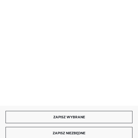
· sobota: 9:00 ÷ 17:00,
· niedziela handlowa: 9:00 ÷ 17:00.
salon@kaja.com.pl
85 713 14 27
INFORMACJE
MOJE KONTO
DOŁĄCZ DO NAS
ZAPISZ WYBRANE
Copyright by kaja.com.pl
ZAPISZ NIEZBĘDNE
Agencja interaktywna
[ti]
Powered by
2ClickShop®