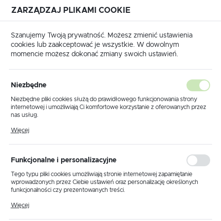
ZARZĄDZAJ PLIKAMI COOKIE
USTAWIENIA REGIONALNE
Szanujemy Twoją prywatność. Możesz zmienić ustawienia
cookies lub zaakceptować je wszystkie. W dowolnym
Lokalizacja
momencie możesz dokonać zmiany swoich ustawień.
Polska
Produkty
Lampka stołowa K-3763 SZARY z serii CALABRIA
Język
Niezbędne
polski
Lampka stołowa K-3763
Niezbędne pliki cookies służą do prawidłowego funkcjonowania strony
internetowej i umożliwiają Ci komfortowe korzystanie z oferowanych przez
SZARY z serii CALABRIA
Waluta
nas usług.
Polski złoty (PLN)
Pliki cookies odpowiadają na podejmowane przez Ciebie działania w celu
Więcej
m.in. dostosowania Twoich ustawień preferencji prywatności, logowania czy
wypełniania formularzy. Dzięki plikom cookies strona, z której korzystasz,
PROMOCJA
może działać bez zakłóceń.
ZAPISZ
Funkcjonalne i personalizacyjne
Tego typu pliki cookies umożliwiają stronie internetowej zapamiętanie
wprowadzonych przez Ciebie ustawień oraz personalizację określonych
funkcjonalności czy prezentowanych treści.
Dzięki tym plikom cookies możemy zapewnić Ci większy komfort
Więcej
korzystania z funkcjonalności naszej strony poprzez dopasowanie jej do
Twoich indywidualnych preferencji. Wyrażenie zgody na funkcjonalne i