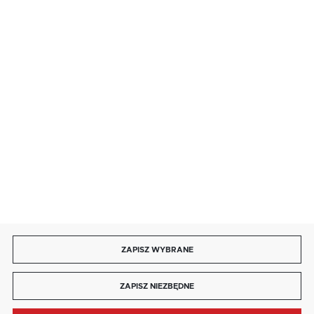
· niedziela handlowa: 9:00 ÷ 17:00.
salon@kaja.com.pl
85 713 14 27
INFORMACJE
MOJE KONTO
DOŁĄCZ DO NAS
ZAPISZ WYBRANE
Copyright by kaja.com.pl
ZAPISZ NIEZBĘDNE
Agencja interaktywna
[ti]
Powered by
2ClickShop®