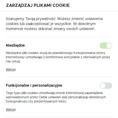
ZARZĄDZAJ PLIKAMI COOKIE
USTAWIENIA REGIONALNE
Szanujemy Twoją prywatność. Możesz zmienić ustawienia
cookies lub zaakceptować je wszystkie. W dowolnym
Lokalizacja
momencie możesz dokonać zmiany swoich ustawień.
Polska
ukty
Lampka biurkowa LED K-BL1301 CZARNY z serii TOLA
Język
Niezbędne
polski
Lampka biurkowa LED K-
Niezbędne pliki cookies służą do prawidłowego funkcjonowania strony
internetowej i umożliwiają Ci komfortowe korzystanie z oferowanych przez
BL1301 CZARNY z serii TOLA
Waluta
nas usług.
Polski złoty (PLN)
Pliki cookies odpowiadają na podejmowane przez Ciebie działania w celu
Więcej
m.in. dostosowania Twoich ustawień preferencji prywatności, logowania czy
wypełniania formularzy. Dzięki plikom cookies strona, z której korzystasz,
POLECAMY
może działać bez zakłóceń.
ZAPISZ
Funkcjonalne i personalizacyjne
Tego typu pliki cookies umożliwiają stronie internetowej zapamiętanie
wprowadzonych przez Ciebie ustawień oraz personalizację określonych
funkcjonalności czy prezentowanych treści.
Dzięki tym plikom cookies możemy zapewnić Ci większy komfort
Więcej
korzystania z funkcjonalności naszej strony poprzez dopasowanie jej do
Twoich indywidualnych preferencji. Wyrażenie zgody na funkcjonalne i