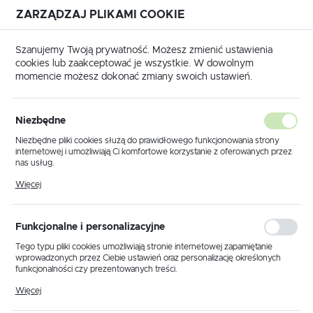
ZARZĄDZAJ PLIKAMI COOKIE
USTAWIENIA REGIONALNE
Szanujemy Twoją prywatność. Możesz zmienić ustawienia
cookies lub zaakceptować je wszystkie. W dowolnym
Lokalizacja
momencie możesz dokonać zmiany swoich ustawień.
Polska
ty
Lampka biurkowa K-MT-COSMO CHROM z serii COSMO
Język
Niezbędne
polski
Lampka biurkowa K-MT-
Niezbędne pliki cookies służą do prawidłowego funkcjonowania strony
internetowej i umożliwiają Ci komfortowe korzystanie z oferowanych przez
COSMO CHROM z serii
Waluta
nas usług.
Polski złoty (PLN)
Pliki cookies odpowiadają na podejmowane przez Ciebie działania w celu
COSMO
Więcej
m.in. dostosowania Twoich ustawień preferencji prywatności, logowania czy
wypełniania formularzy. Dzięki plikom cookies strona, z której korzystasz,
może działać bez zakłóceń.
ZAPISZ
Funkcjonalne i personalizacyjne
Tego typu pliki cookies umożliwiają stronie internetowej zapamiętanie
wprowadzonych przez Ciebie ustawień oraz personalizację określonych
funkcjonalności czy prezentowanych treści.
Dzięki tym plikom cookies możemy zapewnić Ci większy komfort
Więcej
korzystania z funkcjonalności naszej strony poprzez dopasowanie jej do
Twoich indywidualnych preferencji. Wyrażenie zgody na funkcjonalne i