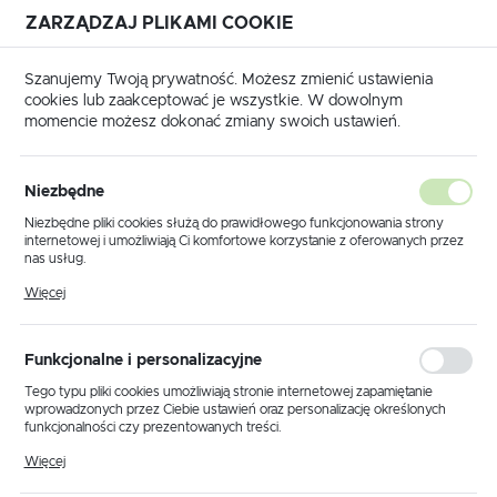
ZARZĄDZAJ PLIKAMI COOKIE
USTAWIENIA REGIONALNE
Szanujemy Twoją prywatność. Możesz zmienić ustawienia
cookies lub zaakceptować je wszystkie. W dowolnym
Lokalizacja
momencie możesz dokonać zmiany swoich ustawień.
Polska
 biurkowa K-MT-206 RÓŻOWY z serii NIKO - CHWILOWY BRAK!
Język
Niezbędne
polski
Lampka biurkowa K-MT-206
Niezbędne pliki cookies służą do prawidłowego funkcjonowania strony
internetowej i umożliwiają Ci komfortowe korzystanie z oferowanych przez
RÓŻOWY z serii NIKO -
Waluta
nas usług.
Polski złoty (PLN)
Pliki cookies odpowiadają na podejmowane przez Ciebie działania w celu
CHWILOWY BRAK!
Więcej
m.in. dostosowania Twoich ustawień preferencji prywatności, logowania czy
wypełniania formularzy. Dzięki plikom cookies strona, z której korzystasz,
może działać bez zakłóceń.
ZAPISZ
Funkcjonalne i personalizacyjne
Tego typu pliki cookies umożliwiają stronie internetowej zapamiętanie
wprowadzonych przez Ciebie ustawień oraz personalizację określonych
funkcjonalności czy prezentowanych treści.
Dzięki tym plikom cookies możemy zapewnić Ci większy komfort
Więcej
korzystania z funkcjonalności naszej strony poprzez dopasowanie jej do
Twoich indywidualnych preferencji. Wyrażenie zgody na funkcjonalne i