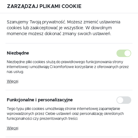
ZARZĄDZAJ PLIKAMI COOKIE
USTAWIENIA REGIONALNE
Szanujemy Twoją prywatność. Możesz zmienić ustawienia
cookies lub zaakceptować je wszystkie. W dowolnym
Lokalizacja
momencie możesz dokonać zmiany swoich ustawień.
Polska
dukty
Lampka biurkowa K-MT-203 ZIELONY z serii CARIBA
Język
Niezbędne
polski
Lampka biurkowa K-MT-203
Niezbędne pliki cookies służą do prawidłowego funkcjonowania strony
internetowej i umożliwiają Ci komfortowe korzystanie z oferowanych przez
ZIELONY z serii CARIBA
Waluta
nas usług.
Polski złoty (PLN)
Pliki cookies odpowiadają na podejmowane przez Ciebie działania w celu
Więcej
m.in. dostosowania Twoich ustawień preferencji prywatności, logowania czy
wypełniania formularzy. Dzięki plikom cookies strona, z której korzystasz,
PROMOCJA
może działać bez zakłóceń.
ZAPISZ
Funkcjonalne i personalizacyjne
Tego typu pliki cookies umożliwiają stronie internetowej zapamiętanie
wprowadzonych przez Ciebie ustawień oraz personalizację określonych
funkcjonalności czy prezentowanych treści.
Dzięki tym plikom cookies możemy zapewnić Ci większy komfort
Więcej
korzystania z funkcjonalności naszej strony poprzez dopasowanie jej do
Twoich indywidualnych preferencji. Wyrażenie zgody na funkcjonalne i