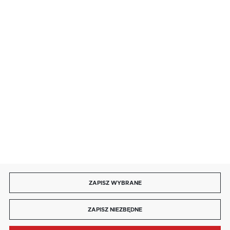
· niedziela handlowa: 9:00 ÷ 17:00.
salon@kaja.com.pl
85 713 14 27
INFORMACJE
MOJE KONTO
DOŁĄCZ DO NAS
ZAPISZ WYBRANE
Copyright by kaja.com.pl
ZAPISZ NIEZBĘDNE
Agencja interaktywna
[ti]
Powered by
2ClickShop®