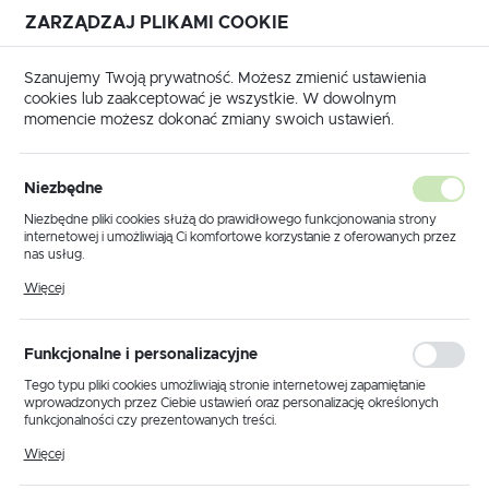
ZARZĄDZAJ PLIKAMI COOKIE
USTAWIENIA REGIONALNE
Szanujemy Twoją prywatność. Możesz zmienić ustawienia
cookies lub zaakceptować je wszystkie. W dowolnym
Lokalizacja
momencie możesz dokonać zmiany swoich ustawień.
Polska
Produkty
Lampka biurkowa K-BL1521 RÓŻOWY z serii MILO
Język
Niezbędne
polski
Lampka biurkowa K-BL1521
Niezbędne pliki cookies służą do prawidłowego funkcjonowania strony
internetowej i umożliwiają Ci komfortowe korzystanie z oferowanych przez
RÓŻOWY z serii MILO
Waluta
nas usług.
Polski złoty (PLN)
Pliki cookies odpowiadają na podejmowane przez Ciebie działania w celu
Więcej
m.in. dostosowania Twoich ustawień preferencji prywatności, logowania czy
wypełniania formularzy. Dzięki plikom cookies strona, z której korzystasz,
może działać bez zakłóceń.
ZAPISZ
Funkcjonalne i personalizacyjne
Tego typu pliki cookies umożliwiają stronie internetowej zapamiętanie
wprowadzonych przez Ciebie ustawień oraz personalizację określonych
funkcjonalności czy prezentowanych treści.
Dzięki tym plikom cookies możemy zapewnić Ci większy komfort
Więcej
korzystania z funkcjonalności naszej strony poprzez dopasowanie jej do
Twoich indywidualnych preferencji. Wyrażenie zgody na funkcjonalne i