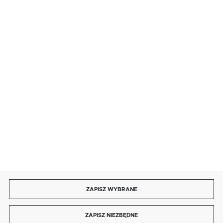
· sobota: 9:00 ÷ 17:00,
· niedziela handlowa: 9:00 ÷ 17:00.
salon@kaja.com.pl
85 713 14 27
INFORMACJE
MOJE KONTO
DOŁĄCZ DO NAS
ZAPISZ WYBRANE
Copyright by kaja.com.pl
ZAPISZ NIEZBĘDNE
Agencja interaktywna
[ti]
Powered by
2ClickShop®