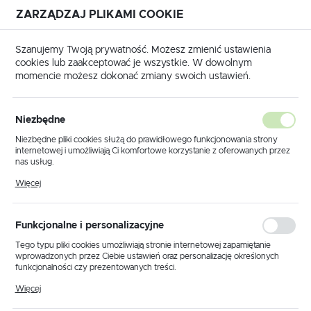
ZARZĄDZAJ PLIKAMI COOKIE
USTAWIENIA REGIONALNE
Szanujemy Twoją prywatność. Możesz zmienić ustawienia
cookies lub zaakceptować je wszystkie. W dowolnym
Lokalizacja
momencie możesz dokonać zmiany swoich ustawień.
Polska
Produkty
Lampa wisząca KZ-245 ZIEL/KALIA ZIELONA
Język
Niezbędne
polski
Lampa wisząca KZ-245
Niezbędne pliki cookies służą do prawidłowego funkcjonowania strony
internetowej i umożliwiają Ci komfortowe korzystanie z oferowanych przez
ZIEL/KALIA ZIELONA
Waluta
nas usług.
Polski złoty (PLN)
Pliki cookies odpowiadają na podejmowane przez Ciebie działania w celu
Więcej
m.in. dostosowania Twoich ustawień preferencji prywatności, logowania czy
wypełniania formularzy. Dzięki plikom cookies strona, z której korzystasz,
PROMOCJA
może działać bez zakłóceń.
ZAPISZ
Funkcjonalne i personalizacyjne
Tego typu pliki cookies umożliwiają stronie internetowej zapamiętanie
wprowadzonych przez Ciebie ustawień oraz personalizację określonych
funkcjonalności czy prezentowanych treści.
Dzięki tym plikom cookies możemy zapewnić Ci większy komfort
Więcej
korzystania z funkcjonalności naszej strony poprzez dopasowanie jej do
Twoich indywidualnych preferencji. Wyrażenie zgody na funkcjonalne i