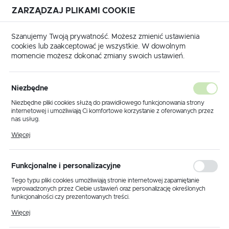
ZARZĄDZAJ PLIKAMI COOKIE
USTAWIENIA REGIONALNE
Szanujemy Twoją prywatność. Możesz zmienić ustawienia
cookies lub zaakceptować je wszystkie. W dowolnym
Lokalizacja
momencie możesz dokonać zmiany swoich ustawień.
Polska
łówna
Produkty
Lampa wisząca KP-31 z serii GALAXY
Język
Niezbędne
polski
Lampa wisząca KP-31 z serii
Niezbędne pliki cookies służą do prawidłowego funkcjonowania strony
internetowej i umożliwiają Ci komfortowe korzystanie z oferowanych przez
GALAXY
Waluta
nas usług.
Polski złoty (PLN)
Pliki cookies odpowiadają na podejmowane przez Ciebie działania w celu
Więcej
m.in. dostosowania Twoich ustawień preferencji prywatności, logowania czy
wypełniania formularzy. Dzięki plikom cookies strona, z której korzystasz,
POLECAMY
może działać bez zakłóceń.
ZAPISZ
Funkcjonalne i personalizacyjne
Tego typu pliki cookies umożliwiają stronie internetowej zapamiętanie
wprowadzonych przez Ciebie ustawień oraz personalizację określonych
funkcjonalności czy prezentowanych treści.
Dzięki tym plikom cookies możemy zapewnić Ci większy komfort
Więcej
korzystania z funkcjonalności naszej strony poprzez dopasowanie jej do
Twoich indywidualnych preferencji. Wyrażenie zgody na funkcjonalne i