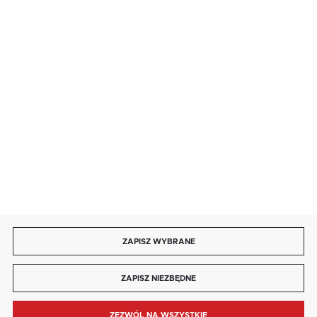
salon@kaja.com.pl
85 713 14 27
INFORMACJE
MOJE KONTO
DOŁĄCZ DO NAS
ZAPISZ WYBRANE
Copyright by kaja.com.pl
ZAPISZ NIEZBĘDNE
Agencja interaktywna
[ti]
Powered by
2ClickShop®
ZEZWÓL NA WSZYSTKIE