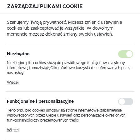
ZARZĄDZAJ PLIKAMI COOKIE
USTAWIENIA REGIONALNE
Szanujemy Twoją prywatność. Możesz zmienić ustawienia
cookies lub zaakceptować je wszystkie. W dowolnym
Lokalizacja
momencie możesz dokonać zmiany swoich ustawień.
Polska
główna
Produkty
Lampa wisząca KP-29 z serii ASPEN
Język
Niezbędne
polski
Lampa wisząca KP-29 z serii
Niezbędne pliki cookies służą do prawidłowego funkcjonowania strony
internetowej i umożliwiają Ci komfortowe korzystanie z oferowanych przez
ASPEN
Waluta
nas usług.
Polski złoty (PLN)
Pliki cookies odpowiadają na podejmowane przez Ciebie działania w celu
Więcej
m.in. dostosowania Twoich ustawień preferencji prywatności, logowania czy
wypełniania formularzy. Dzięki plikom cookies strona, z której korzystasz,
POLECAMY
może działać bez zakłóceń.
ZAPISZ
Funkcjonalne i personalizacyjne
Tego typu pliki cookies umożliwiają stronie internetowej zapamiętanie
wprowadzonych przez Ciebie ustawień oraz personalizację określonych
funkcjonalności czy prezentowanych treści.
Dzięki tym plikom cookies możemy zapewnić Ci większy komfort
Więcej
korzystania z funkcjonalności naszej strony poprzez dopasowanie jej do
Twoich indywidualnych preferencji. Wyrażenie zgody na funkcjonalne i