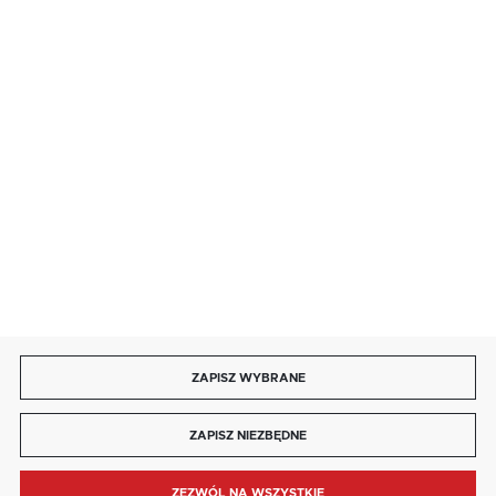
salon@kaja.com.pl
85 713 14 27
INFORMACJE
MOJE KONTO
DOŁĄCZ DO NAS
ZAPISZ WYBRANE
Copyright by kaja.com.pl
ZAPISZ NIEZBĘDNE
Agencja interaktywna
[ti]
Powered by
2ClickShop®
ZEZWÓL NA WSZYSTKIE