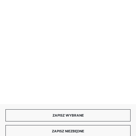
· sobota: 9:00 ÷ 17:00,
· niedziela handlowa: 9:00 ÷ 17:00.
salon@kaja.com.pl
85 713 14 27
INFORMACJE
MOJE KONTO
DOŁĄCZ DO NAS
ZAPISZ WYBRANE
Copyright by kaja.com.pl
ZAPISZ NIEZBĘDNE
Agencja interaktywna
[ti]
Powered by
2ClickShop®