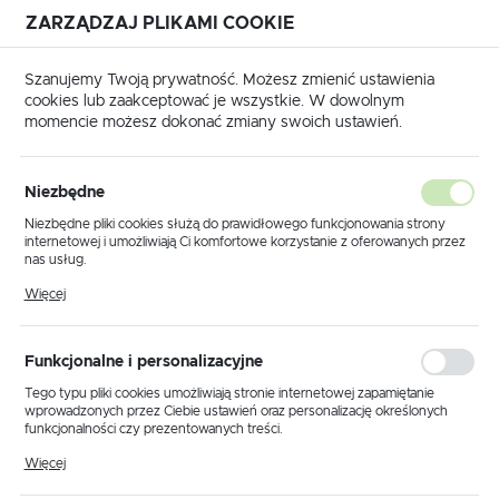
ZARZĄDZAJ PLIKAMI COOKIE
USTAWIENIA REGIONALNE
Szanujemy Twoją prywatność. Możesz zmienić ustawienia
cookies lub zaakceptować je wszystkie. W dowolnym
Lokalizacja
momencie możesz dokonać zmiany swoich ustawień.
Polska
Produkty
Lampa wisząca K-XD8617/6 z serii NAPOLI
Język
Niezbędne
polski
Lampa wisząca K-XD8617/6 z
Niezbędne pliki cookies służą do prawidłowego funkcjonowania strony
internetowej i umożliwiają Ci komfortowe korzystanie z oferowanych przez
serii NAPOLI
Waluta
nas usług.
Polski złoty (PLN)
Pliki cookies odpowiadają na podejmowane przez Ciebie działania w celu
Więcej
m.in. dostosowania Twoich ustawień preferencji prywatności, logowania czy
wypełniania formularzy. Dzięki plikom cookies strona, z której korzystasz,
PROMOCJA
może działać bez zakłóceń.
ZAPISZ
Funkcjonalne i personalizacyjne
Tego typu pliki cookies umożliwiają stronie internetowej zapamiętanie
wprowadzonych przez Ciebie ustawień oraz personalizację określonych
funkcjonalności czy prezentowanych treści.
Dzięki tym plikom cookies możemy zapewnić Ci większy komfort
Więcej
korzystania z funkcjonalności naszej strony poprzez dopasowanie jej do
Twoich indywidualnych preferencji. Wyrażenie zgody na funkcjonalne i