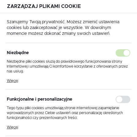
ZARZĄDZAJ PLIKAMI COOKIE
USTAWIENIA REGIONALNE
Szanujemy Twoją prywatność. Możesz zmienić ustawienia
cookies lub zaakceptować je wszystkie. W dowolnym
Lokalizacja
momencie możesz dokonać zmiany swoich ustawień.
Polska
rodukty
Lampa wisząca K-PD303-1 CZARNY z serii FORTE
Język
Niezbędne
polski
Lampa wisząca K-PD303-1
Niezbędne pliki cookies służą do prawidłowego funkcjonowania strony
internetowej i umożliwiają Ci komfortowe korzystanie z oferowanych przez
CZARNY z serii FORTE
Waluta
nas usług.
Polski złoty (PLN)
Pliki cookies odpowiadają na podejmowane przez Ciebie działania w celu
Więcej
m.in. dostosowania Twoich ustawień preferencji prywatności, logowania czy
wypełniania formularzy. Dzięki plikom cookies strona, z której korzystasz,
PROMOCJA
może działać bez zakłóceń.
ZAPISZ
Funkcjonalne i personalizacyjne
Tego typu pliki cookies umożliwiają stronie internetowej zapamiętanie
wprowadzonych przez Ciebie ustawień oraz personalizację określonych
funkcjonalności czy prezentowanych treści.
Dzięki tym plikom cookies możemy zapewnić Ci większy komfort
Więcej
korzystania z funkcjonalności naszej strony poprzez dopasowanie jej do
Twoich indywidualnych preferencji. Wyrażenie zgody na funkcjonalne i