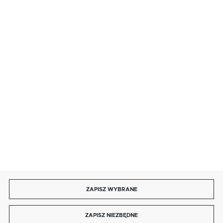
· sobota: 9:00 ÷ 17:00,
· niedziela handlowa: 9:00 ÷ 17:00.
salon@kaja.com.pl
85 713 14 27
INFORMACJE
MOJE KONTO
DOŁĄCZ DO NAS
ZAPISZ WYBRANE
Copyright by kaja.com.pl
ZAPISZ NIEZBĘDNE
Agencja interaktywna
[ti]
Powered by
2ClickShop®