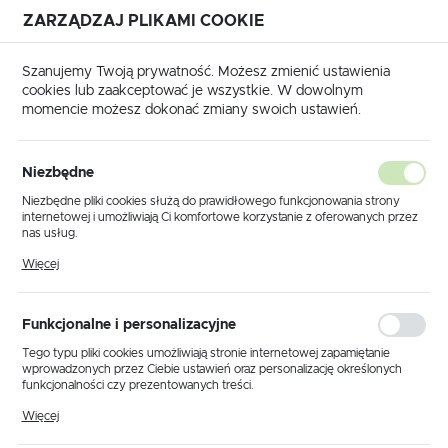
ZARZĄDZAJ PLIKAMI COOKIE
USTAWIENIA REGIONALNE
Szanujemy Twoją prywatność. Możesz zmienić ustawienia
cookies lub zaakceptować je wszystkie. W dowolnym
Lokalizacja
momencie możesz dokonać zmiany swoich ustawień.
Polska
ówna
Produkty
Lampa wisząca K-P121-1B z serii CHUCK
Język
Niezbędne
polski
Lampa wisząca K-P121-1B z
Niezbędne pliki cookies służą do prawidłowego funkcjonowania strony
internetowej i umożliwiają Ci komfortowe korzystanie z oferowanych przez
serii CHUCK
Waluta
nas usług.
Polski złoty (PLN)
Pliki cookies odpowiadają na podejmowane przez Ciebie działania w celu
Więcej
m.in. dostosowania Twoich ustawień preferencji prywatności, logowania czy
wypełniania formularzy. Dzięki plikom cookies strona, z której korzystasz,
PROMOCJA
może działać bez zakłóceń.
ZAPISZ
Funkcjonalne i personalizacyjne
Tego typu pliki cookies umożliwiają stronie internetowej zapamiętanie
wprowadzonych przez Ciebie ustawień oraz personalizację określonych
funkcjonalności czy prezentowanych treści.
Dzięki tym plikom cookies możemy zapewnić Ci większy komfort
Więcej
korzystania z funkcjonalności naszej strony poprzez dopasowanie jej do
Twoich indywidualnych preferencji. Wyrażenie zgody na funkcjonalne i