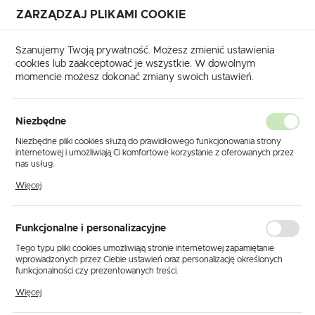
ZARZĄDZAJ PLIKAMI COOKIE
USTAWIENIA REGIONALNE
Szanujemy Twoją prywatność. Możesz zmienić ustawienia
cookies lub zaakceptować je wszystkie. W dowolnym
Lokalizacja
momencie możesz dokonać zmiany swoich ustawień.
Polska
Strona główna
Produkty
Lampa wisząca K-OP-9050
Język
Niezbędne
polski
Lampa wisząca K-OP-9050
Niezbędne pliki cookies służą do prawidłowego funkcjonowania strony
internetowej i umożliwiają Ci komfortowe korzystanie z oferowanych przez
Waluta
nas usług.
Polski złoty (PLN)
Pliki cookies odpowiadają na podejmowane przez Ciebie działania w celu
PROMOCJA
Więcej
m.in. dostosowania Twoich ustawień preferencji prywatności, logowania czy
wypełniania formularzy. Dzięki plikom cookies strona, z której korzystasz,
może działać bez zakłóceń.
ZAPISZ
Funkcjonalne i personalizacyjne
Tego typu pliki cookies umożliwiają stronie internetowej zapamiętanie
wprowadzonych przez Ciebie ustawień oraz personalizację określonych
funkcjonalności czy prezentowanych treści.
Dzięki tym plikom cookies możemy zapewnić Ci większy komfort
Więcej
korzystania z funkcjonalności naszej strony poprzez dopasowanie jej do
Twoich indywidualnych preferencji. Wyrażenie zgody na funkcjonalne i