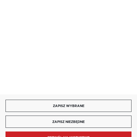
· niedziela handlowa: 9:00 ÷ 17:00.
salon@kaja.com.pl
85 713 14 27
INFORMACJE
MOJE KONTO
DOŁĄCZ DO NAS
ZAPISZ WYBRANE
Copyright by kaja.com.pl
ZAPISZ NIEZBĘDNE
Agencja interaktywna
[ti]
Powered by
2ClickShop®