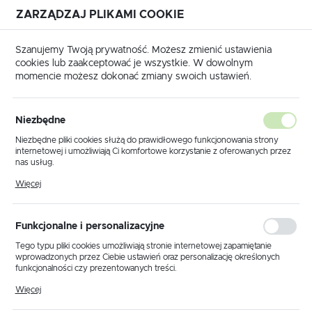
ZARZĄDZAJ PLIKAMI COOKIE
USTAWIENIA REGIONALNE
Szanujemy Twoją prywatność. Możesz zmienić ustawienia
cookies lub zaakceptować je wszystkie. W dowolnym
Lokalizacja
momencie możesz dokonać zmiany swoich ustawień.
Polska
trona główna
Produkty
Lampa wisząca K-MD6477-3A
Język
Niezbędne
polski
Lampa wisząca K-MD6477-3A
Niezbędne pliki cookies służą do prawidłowego funkcjonowania strony
internetowej i umożliwiają Ci komfortowe korzystanie z oferowanych przez
Waluta
nas usług.
Polski złoty (PLN)
Pliki cookies odpowiadają na podejmowane przez Ciebie działania w celu
PROMOCJA
Więcej
m.in. dostosowania Twoich ustawień preferencji prywatności, logowania czy
wypełniania formularzy. Dzięki plikom cookies strona, z której korzystasz,
może działać bez zakłóceń.
ZAPISZ
Funkcjonalne i personalizacyjne
Tego typu pliki cookies umożliwiają stronie internetowej zapamiętanie
wprowadzonych przez Ciebie ustawień oraz personalizację określonych
funkcjonalności czy prezentowanych treści.
Dzięki tym plikom cookies możemy zapewnić Ci większy komfort
Więcej
korzystania z funkcjonalności naszej strony poprzez dopasowanie jej do
Twoich indywidualnych preferencji. Wyrażenie zgody na funkcjonalne i