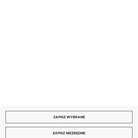
· sobota: 9:00 ÷ 17:00,
· niedziela handlowa: 9:00 ÷ 17:00.
salon@kaja.com.pl
85 713 14 27
INFORMACJE
MOJE KONTO
DOŁĄCZ DO NAS
ZAPISZ WYBRANE
Copyright by kaja.com.pl
ZAPISZ NIEZBĘDNE
Agencja interaktywna
[ti]
Powered by
2ClickShop®