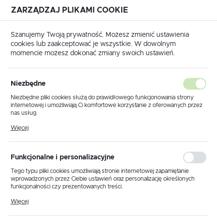
ZARZĄDZAJ PLIKAMI COOKIE
USTAWIENIA REGIONALNE
Szanujemy Twoją prywatność. Możesz zmienić ustawienia
cookies lub zaakceptować je wszystkie. W dowolnym
Lokalizacja
momencie możesz dokonać zmiany swoich ustawień.
Polska
Produkty
Lampa wisząca K-MD14009-1CAH z serii MEJKI
Język
Niezbędne
polski
Lampa wisząca K-MD14009-
Niezbędne pliki cookies służą do prawidłowego funkcjonowania strony
internetowej i umożliwiają Ci komfortowe korzystanie z oferowanych przez
1CAH z serii MEJKI
Waluta
nas usług.
Polski złoty (PLN)
Pliki cookies odpowiadają na podejmowane przez Ciebie działania w celu
Więcej
m.in. dostosowania Twoich ustawień preferencji prywatności, logowania czy
wypełniania formularzy. Dzięki plikom cookies strona, z której korzystasz,
PROMOCJA
może działać bez zakłóceń.
ZAPISZ
Funkcjonalne i personalizacyjne
Tego typu pliki cookies umożliwiają stronie internetowej zapamiętanie
wprowadzonych przez Ciebie ustawień oraz personalizację określonych
funkcjonalności czy prezentowanych treści.
Dzięki tym plikom cookies możemy zapewnić Ci większy komfort
Więcej
korzystania z funkcjonalności naszej strony poprzez dopasowanie jej do
Twoich indywidualnych preferencji. Wyrażenie zgody na funkcjonalne i