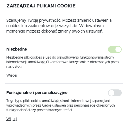
ZARZĄDZAJ PLIKAMI COOKIE
USTAWIENIA REGIONALNE
Szanujemy Twoją prywatność. Możesz zmienić ustawienia
cookies lub zaakceptować je wszystkie. W dowolnym
Lokalizacja
momencie możesz dokonać zmiany swoich ustawień.
Polska
 główna
Produkty
Lampa wisząca K-MA02338CB-003
Język
Niezbędne
polski
Lampa wisząca K-
Niezbędne pliki cookies służą do prawidłowego funkcjonowania strony
internetowej i umożliwiają Ci komfortowe korzystanie z oferowanych przez
MA02338CB-003
Waluta
nas usług.
Polski złoty (PLN)
Pliki cookies odpowiadają na podejmowane przez Ciebie działania w celu
Więcej
m.in. dostosowania Twoich ustawień preferencji prywatności, logowania czy
wypełniania formularzy. Dzięki plikom cookies strona, z której korzystasz,
PROMOCJA
może działać bez zakłóceń.
ZAPISZ
Funkcjonalne i personalizacyjne
Tego typu pliki cookies umożliwiają stronie internetowej zapamiętanie
wprowadzonych przez Ciebie ustawień oraz personalizację określonych
funkcjonalności czy prezentowanych treści.
Dzięki tym plikom cookies możemy zapewnić Ci większy komfort
Więcej
korzystania z funkcjonalności naszej strony poprzez dopasowanie jej do
Twoich indywidualnych preferencji. Wyrażenie zgody na funkcjonalne i