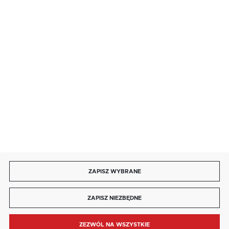
salon@kaja.com.pl
85 713 14 27
INFORMACJE
MOJE KONTO
DOŁĄCZ DO NAS
ZAPISZ WYBRANE
Copyright by kaja.com.pl
ZAPISZ NIEZBĘDNE
Agencja interaktywna
[ti]
Powered by
2ClickShop®
ZEZWÓL NA WSZYSTKIE
MENU