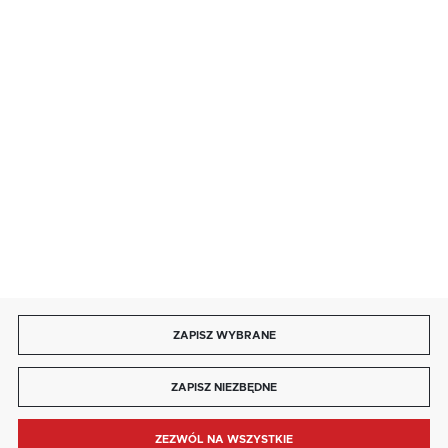
salon@kaja.com.pl
85 713 14 27
INFORMACJE
MOJE KONTO
DOŁĄCZ DO NAS
ZAPISZ WYBRANE
Copyright by kaja.com.pl
ZAPISZ NIEZBĘDNE
Agencja interaktywna
[ti]
Powered by
2ClickShop®
ZEZWÓL NA WSZYSTKIE
MENU