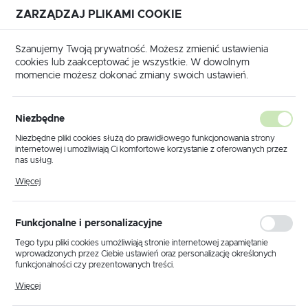
ZARZĄDZAJ PLIKAMI COOKIE
USTAWIENIA REGIONALNE
Szanujemy Twoją prywatność. Możesz zmienić ustawienia
cookies lub zaakceptować je wszystkie. W dowolnym
Lokalizacja
momencie możesz dokonać zmiany swoich ustawień.
Polska
 główna
Produkty
Lampa wisząca K-MA01371CC-004
Język
Niezbędne
polski
Lampa wisząca K-
Niezbędne pliki cookies służą do prawidłowego funkcjonowania strony
internetowej i umożliwiają Ci komfortowe korzystanie z oferowanych przez
MA01371CC-004
Waluta
nas usług.
Polski złoty (PLN)
Pliki cookies odpowiadają na podejmowane przez Ciebie działania w celu
Więcej
m.in. dostosowania Twoich ustawień preferencji prywatności, logowania czy
wypełniania formularzy. Dzięki plikom cookies strona, z której korzystasz,
PROMOCJA
może działać bez zakłóceń.
ZAPISZ
Funkcjonalne i personalizacyjne
Tego typu pliki cookies umożliwiają stronie internetowej zapamiętanie
wprowadzonych przez Ciebie ustawień oraz personalizację określonych
funkcjonalności czy prezentowanych treści.
Dzięki tym plikom cookies możemy zapewnić Ci większy komfort
Więcej
korzystania z funkcjonalności naszej strony poprzez dopasowanie jej do
Twoich indywidualnych preferencji. Wyrażenie zgody na funkcjonalne i