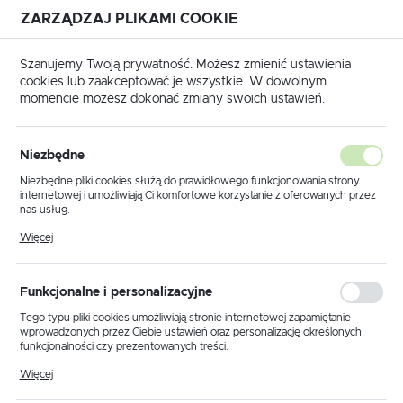
ZARZĄDZAJ PLIKAMI COOKIE
USTAWIENIA REGIONALNE
Szanujemy Twoją prywatność. Możesz zmienić ustawienia
cookies lub zaakceptować je wszystkie. W dowolnym
Lokalizacja
momencie możesz dokonać zmiany swoich ustawień.
Polska
główna
Produkty
Lampa wisząca K-8237 z serii FONDI
Język
Niezbędne
polski
Lampa wisząca K-8237 z serii
Niezbędne pliki cookies służą do prawidłowego funkcjonowania strony
internetowej i umożliwiają Ci komfortowe korzystanie z oferowanych przez
FONDI
Waluta
nas usług.
Polski złoty (PLN)
Pliki cookies odpowiadają na podejmowane przez Ciebie działania w celu
Więcej
m.in. dostosowania Twoich ustawień preferencji prywatności, logowania czy
wypełniania formularzy. Dzięki plikom cookies strona, z której korzystasz,
NOWOŚĆ
może działać bez zakłóceń.
ZAPISZ
Funkcjonalne i personalizacyjne
Tego typu pliki cookies umożliwiają stronie internetowej zapamiętanie
wprowadzonych przez Ciebie ustawień oraz personalizację określonych
funkcjonalności czy prezentowanych treści.
Dzięki tym plikom cookies możemy zapewnić Ci większy komfort
Więcej
korzystania z funkcjonalności naszej strony poprzez dopasowanie jej do
Twoich indywidualnych preferencji. Wyrażenie zgody na funkcjonalne i