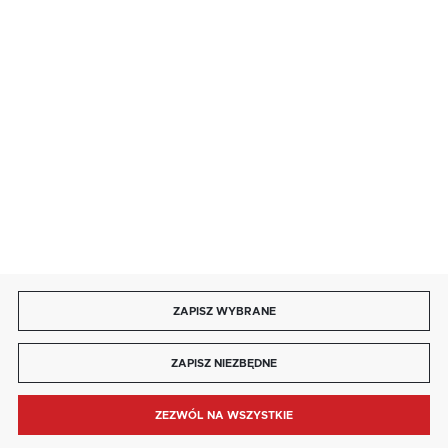
85 713 14 27
INFORMACJE
MOJE KONTO
DOŁĄCZ DO NAS
ZAPISZ WYBRANE
Copyright by kaja.com.pl
ZAPISZ NIEZBĘDNE
Agencja interaktywna
[ti]
Powered by
2ClickShop®
ZEZWÓL NA WSZYSTKIE
MENU
SZUKAJ