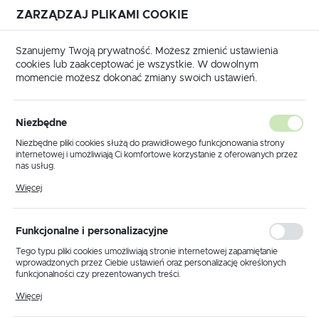
ZARZĄDZAJ PLIKAMI COOKIE
USTAWIENIA REGIONALNE
Szanujemy Twoją prywatność. Możesz zmienić ustawienia
cookies lub zaakceptować je wszystkie. W dowolnym
Lokalizacja
momencie możesz dokonać zmiany swoich ustawień.
Polska
 główna
Produkty
Lampa wisząca K-8181 z serii BALTO
Język
Niezbędne
polski
Lampa wisząca K-8181 z serii
Niezbędne pliki cookies służą do prawidłowego funkcjonowania strony
internetowej i umożliwiają Ci komfortowe korzystanie z oferowanych przez
BALTO
Waluta
nas usług.
Polski złoty (PLN)
Pliki cookies odpowiadają na podejmowane przez Ciebie działania w celu
Więcej
m.in. dostosowania Twoich ustawień preferencji prywatności, logowania czy
wypełniania formularzy. Dzięki plikom cookies strona, z której korzystasz,
może działać bez zakłóceń.
ZAPISZ
Funkcjonalne i personalizacyjne
Tego typu pliki cookies umożliwiają stronie internetowej zapamiętanie
wprowadzonych przez Ciebie ustawień oraz personalizację określonych
funkcjonalności czy prezentowanych treści.
Dzięki tym plikom cookies możemy zapewnić Ci większy komfort
Więcej
korzystania z funkcjonalności naszej strony poprzez dopasowanie jej do
Twoich indywidualnych preferencji. Wyrażenie zgody na funkcjonalne i