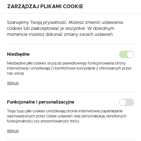
ZARZĄDZAJ PLIKAMI COOKIE
USTAWIENIA REGIONALNE
Szanujemy Twoją prywatność. Możesz zmienić ustawienia
cookies lub zaakceptować je wszystkie. W dowolnym
Lokalizacja
momencie możesz dokonać zmiany swoich ustawień.
Polska
Produkty
Lampa wisząca K-8003-3 CHR z serii GALAXY I
Język
Niezbędne
polski
Lampa wisząca K-8003-3
Niezbędne pliki cookies służą do prawidłowego funkcjonowania strony
internetowej i umożliwiają Ci komfortowe korzystanie z oferowanych przez
CHR z serii GALAXY I
Waluta
nas usług.
Polski złoty (PLN)
Pliki cookies odpowiadają na podejmowane przez Ciebie działania w celu
Więcej
m.in. dostosowania Twoich ustawień preferencji prywatności, logowania czy
wypełniania formularzy. Dzięki plikom cookies strona, z której korzystasz,
PROMOCJA
może działać bez zakłóceń.
ZAPISZ
Funkcjonalne i personalizacyjne
Tego typu pliki cookies umożliwiają stronie internetowej zapamiętanie
wprowadzonych przez Ciebie ustawień oraz personalizację określonych
funkcjonalności czy prezentowanych treści.
Dzięki tym plikom cookies możemy zapewnić Ci większy komfort
Więcej
korzystania z funkcjonalności naszej strony poprzez dopasowanie jej do
Twoich indywidualnych preferencji. Wyrażenie zgody na funkcjonalne i