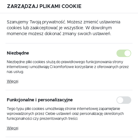
ZARZĄDZAJ PLIKAMI COOKIE
USTAWIENIA REGIONALNE
Szanujemy Twoją prywatność. Możesz zmienić ustawienia
cookies lub zaakceptować je wszystkie. W dowolnym
Lokalizacja
momencie możesz dokonać zmiany swoich ustawień.
Polska
 główna
Produkty
Lampa wisząca K-5875 z serii AIGO
Język
Niezbędne
polski
Lampa wisząca K-5875 z serii
Niezbędne pliki cookies służą do prawidłowego funkcjonowania strony
internetowej i umożliwiają Ci komfortowe korzystanie z oferowanych przez
AIGO
Waluta
nas usług.
Polski złoty (PLN)
Pliki cookies odpowiadają na podejmowane przez Ciebie działania w celu
Więcej
m.in. dostosowania Twoich ustawień preferencji prywatności, logowania czy
wypełniania formularzy. Dzięki plikom cookies strona, z której korzystasz,
NOWOŚĆ
może działać bez zakłóceń.
ZAPISZ
Funkcjonalne i personalizacyjne
Tego typu pliki cookies umożliwiają stronie internetowej zapamiętanie
wprowadzonych przez Ciebie ustawień oraz personalizację określonych
funkcjonalności czy prezentowanych treści.
Dzięki tym plikom cookies możemy zapewnić Ci większy komfort
Więcej
korzystania z funkcjonalności naszej strony poprzez dopasowanie jej do
Twoich indywidualnych preferencji. Wyrażenie zgody na funkcjonalne i