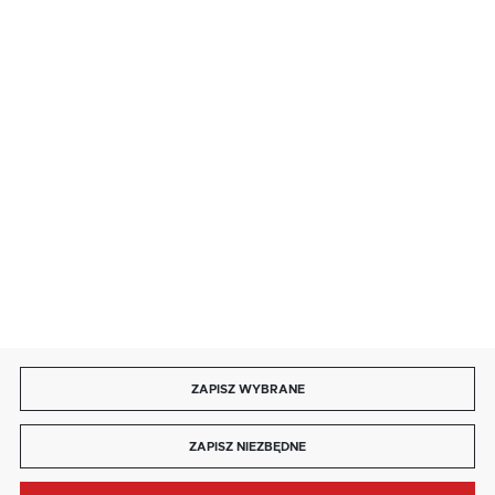
· niedziela handlowa: 9:00 ÷ 17:00.
salon@kaja.com.pl
85 713 14 27
INFORMACJE
MOJE KONTO
DOŁĄCZ DO NAS
ZAPISZ WYBRANE
Copyright by kaja.com.pl
ZAPISZ NIEZBĘDNE
Agencja interaktywna
[ti]
Powered by
2ClickShop®