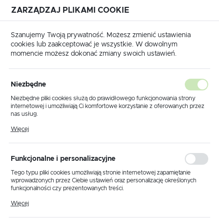
ZARZĄDZAJ PLIKAMI COOKIE
USTAWIENIA REGIONALNE
Szanujemy Twoją prywatność. Możesz zmienić ustawienia
cookies lub zaakceptować je wszystkie. W dowolnym
Lokalizacja
momencie możesz dokonać zmiany swoich ustawień.
Polska
a główna
Produkty
Lampa wisząca K-5867 z serii YUKI
Język
Niezbędne
polski
Lampa wisząca K-5867 z serii
Niezbędne pliki cookies służą do prawidłowego funkcjonowania strony
internetowej i umożliwiają Ci komfortowe korzystanie z oferowanych przez
YUKI
Waluta
nas usług.
Polski złoty (PLN)
Pliki cookies odpowiadają na podejmowane przez Ciebie działania w celu
Więcej
m.in. dostosowania Twoich ustawień preferencji prywatności, logowania czy
wypełniania formularzy. Dzięki plikom cookies strona, z której korzystasz,
NOWOŚĆ
może działać bez zakłóceń.
ZAPISZ
Funkcjonalne i personalizacyjne
Tego typu pliki cookies umożliwiają stronie internetowej zapamiętanie
wprowadzonych przez Ciebie ustawień oraz personalizację określonych
funkcjonalności czy prezentowanych treści.
Dzięki tym plikom cookies możemy zapewnić Ci większy komfort
Więcej
korzystania z funkcjonalności naszej strony poprzez dopasowanie jej do
Twoich indywidualnych preferencji. Wyrażenie zgody na funkcjonalne i