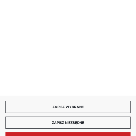
· niedziela handlowa: 9:00 ÷ 17:00.
salon@kaja.com.pl
85 713 14 27
INFORMACJE
MOJE KONTO
DOŁĄCZ DO NAS
ZAPISZ WYBRANE
Copyright by kaja.com.pl
ZAPISZ NIEZBĘDNE
Agencja interaktywna
[ti]
Powered by
2ClickShop®