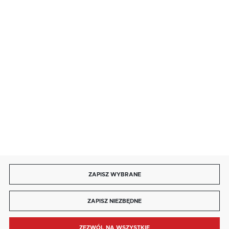
salon@kaja.com.pl
85 713 14 27
INFORMACJE
MOJE KONTO
DOŁĄCZ DO NAS
ZAPISZ WYBRANE
Copyright by kaja.com.pl
ZAPISZ NIEZBĘDNE
Agencja interaktywna
[ti]
Powered by
2ClickShop®
ZEZWÓL NA WSZYSTKIE