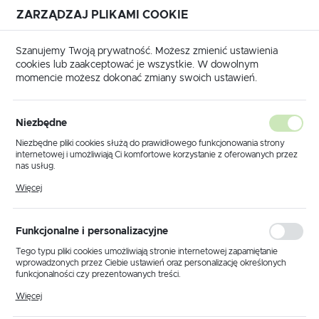
ZARZĄDZAJ PLIKAMI COOKIE
USTAWIENIA REGIONALNE
Szanujemy Twoją prywatność. Możesz zmienić ustawienia
cookies lub zaakceptować je wszystkie. W dowolnym
Lokalizacja
momencie możesz dokonać zmiany swoich ustawień.
Polska
 główna
Produkty
Lampa wisząca K-5754 z serii SILVA
Język
Niezbędne
polski
Lampa wisząca K-5754 z serii
Niezbędne pliki cookies służą do prawidłowego funkcjonowania strony
internetowej i umożliwiają Ci komfortowe korzystanie z oferowanych przez
SILVA
Waluta
nas usług.
Polski złoty (PLN)
Pliki cookies odpowiadają na podejmowane przez Ciebie działania w celu
Więcej
m.in. dostosowania Twoich ustawień preferencji prywatności, logowania czy
wypełniania formularzy. Dzięki plikom cookies strona, z której korzystasz,
POLECAMY
może działać bez zakłóceń.
ZAPISZ
Funkcjonalne i personalizacyjne
Tego typu pliki cookies umożliwiają stronie internetowej zapamiętanie
wprowadzonych przez Ciebie ustawień oraz personalizację określonych
funkcjonalności czy prezentowanych treści.
Dzięki tym plikom cookies możemy zapewnić Ci większy komfort
Więcej
korzystania z funkcjonalności naszej strony poprzez dopasowanie jej do
Twoich indywidualnych preferencji. Wyrażenie zgody na funkcjonalne i