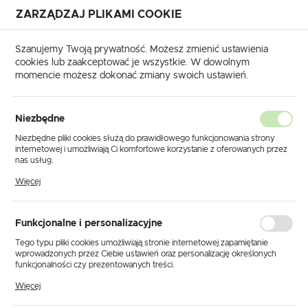
ZARZĄDZAJ PLIKAMI COOKIE
USTAWIENIA REGIONALNE
Szanujemy Twoją prywatność. Możesz zmienić ustawienia
cookies lub zaakceptować je wszystkie. W dowolnym
Lokalizacja
momencie możesz dokonać zmiany swoich ustawień.
Polska
 główna
Produkty
Lampa wisząca K-5683 z serii AURA
Język
Niezbędne
polski
Lampa wisząca K-5683 z serii
Niezbędne pliki cookies służą do prawidłowego funkcjonowania strony
internetowej i umożliwiają Ci komfortowe korzystanie z oferowanych przez
AURA
Waluta
nas usług.
Polski złoty (PLN)
Pliki cookies odpowiadają na podejmowane przez Ciebie działania w celu
Więcej
m.in. dostosowania Twoich ustawień preferencji prywatności, logowania czy
wypełniania formularzy. Dzięki plikom cookies strona, z której korzystasz,
może działać bez zakłóceń.
ZAPISZ
Funkcjonalne i personalizacyjne
Tego typu pliki cookies umożliwiają stronie internetowej zapamiętanie
wprowadzonych przez Ciebie ustawień oraz personalizację określonych
funkcjonalności czy prezentowanych treści.
Dzięki tym plikom cookies możemy zapewnić Ci większy komfort
Więcej
korzystania z funkcjonalności naszej strony poprzez dopasowanie jej do
Twoich indywidualnych preferencji. Wyrażenie zgody na funkcjonalne i