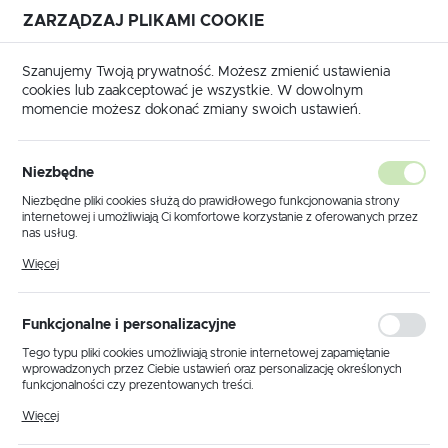
ZARZĄDZAJ PLIKAMI COOKIE
USTAWIENIA REGIONALNE
Szanujemy Twoją prywatność. Możesz zmienić ustawienia
cookies lub zaakceptować je wszystkie. W dowolnym
Lokalizacja
momencie możesz dokonać zmiany swoich ustawień.
Polska
 główna
Produkty
Lampa wisząca K-5675 z serii DROP
Język
Niezbędne
polski
Lampa wisząca K-5675 z serii
Niezbędne pliki cookies służą do prawidłowego funkcjonowania strony
internetowej i umożliwiają Ci komfortowe korzystanie z oferowanych przez
DROP
Waluta
nas usług.
Polski złoty (PLN)
Pliki cookies odpowiadają na podejmowane przez Ciebie działania w celu
Więcej
m.in. dostosowania Twoich ustawień preferencji prywatności, logowania czy
wypełniania formularzy. Dzięki plikom cookies strona, z której korzystasz,
może działać bez zakłóceń.
ZAPISZ
Funkcjonalne i personalizacyjne
Tego typu pliki cookies umożliwiają stronie internetowej zapamiętanie
wprowadzonych przez Ciebie ustawień oraz personalizację określonych
funkcjonalności czy prezentowanych treści.
Dzięki tym plikom cookies możemy zapewnić Ci większy komfort
Więcej
korzystania z funkcjonalności naszej strony poprzez dopasowanie jej do
Twoich indywidualnych preferencji. Wyrażenie zgody na funkcjonalne i