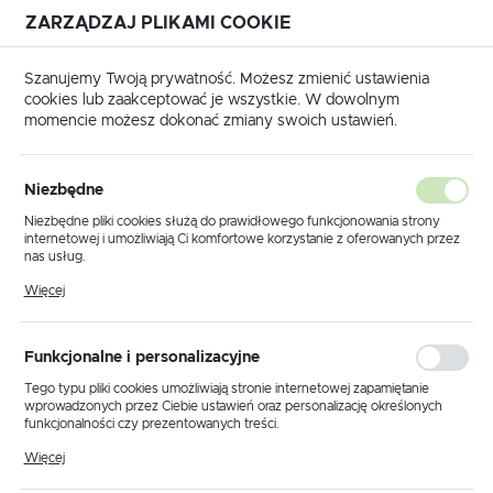
ZARZĄDZAJ PLIKAMI COOKIE
USTAWIENIA REGIONALNE
Szanujemy Twoją prywatność. Możesz zmienić ustawienia
cookies lub zaakceptować je wszystkie. W dowolnym
Lokalizacja
momencie możesz dokonać zmiany swoich ustawień.
Polska
a główna
Produkty
Lampa wisząca K-5612 z serii NIRA
Język
Niezbędne
polski
Lampa wisząca K-5612 z serii
Niezbędne pliki cookies służą do prawidłowego funkcjonowania strony
internetowej i umożliwiają Ci komfortowe korzystanie z oferowanych przez
NIRA
Waluta
nas usług.
Polski złoty (PLN)
Pliki cookies odpowiadają na podejmowane przez Ciebie działania w celu
Więcej
m.in. dostosowania Twoich ustawień preferencji prywatności, logowania czy
wypełniania formularzy. Dzięki plikom cookies strona, z której korzystasz,
może działać bez zakłóceń.
ZAPISZ
Funkcjonalne i personalizacyjne
Tego typu pliki cookies umożliwiają stronie internetowej zapamiętanie
wprowadzonych przez Ciebie ustawień oraz personalizację określonych
funkcjonalności czy prezentowanych treści.
Dzięki tym plikom cookies możemy zapewnić Ci większy komfort
Więcej
korzystania z funkcjonalności naszej strony poprzez dopasowanie jej do
Twoich indywidualnych preferencji. Wyrażenie zgody na funkcjonalne i