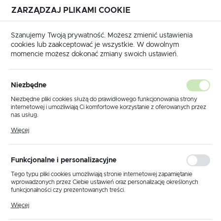
ZARZĄDZAJ PLIKAMI COOKIE
USTAWIENIA REGIONALNE
Szanujemy Twoją prywatność. Możesz zmienić ustawienia
cookies lub zaakceptować je wszystkie. W dowolnym
Lokalizacja
momencie możesz dokonać zmiany swoich ustawień.
Polska
 główna
Produkty
Lampa wisząca K-5585 z serii BONO
Język
Niezbędne
polski
Lampa wisząca K-5585 z serii
Niezbędne pliki cookies służą do prawidłowego funkcjonowania strony
internetowej i umożliwiają Ci komfortowe korzystanie z oferowanych przez
BONO
Waluta
nas usług.
Polski złoty (PLN)
Pliki cookies odpowiadają na podejmowane przez Ciebie działania w celu
Więcej
m.in. dostosowania Twoich ustawień preferencji prywatności, logowania czy
wypełniania formularzy. Dzięki plikom cookies strona, z której korzystasz,
może działać bez zakłóceń.
ZAPISZ
Funkcjonalne i personalizacyjne
Tego typu pliki cookies umożliwiają stronie internetowej zapamiętanie
wprowadzonych przez Ciebie ustawień oraz personalizację określonych
funkcjonalności czy prezentowanych treści.
Dzięki tym plikom cookies możemy zapewnić Ci większy komfort
Więcej
korzystania z funkcjonalności naszej strony poprzez dopasowanie jej do
Twoich indywidualnych preferencji. Wyrażenie zgody na funkcjonalne i